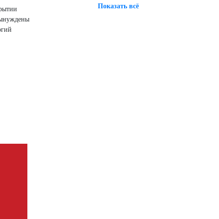
Показать всё
крытии
 вынуждены
огий