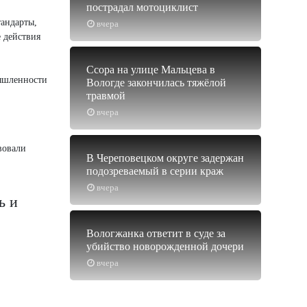
пострадал мотоциклист
андарты,
вчера
 действия
Ссора на улице Мальцева в
мышленности
Вологде закончилась тяжёлой
травмой
вчера
вовали
В Череповецком округе задержан
подозреваемый в серии краж
вчера
ь и
Вологжанка ответит в суде за
убийство новорожденной дочери
вчера