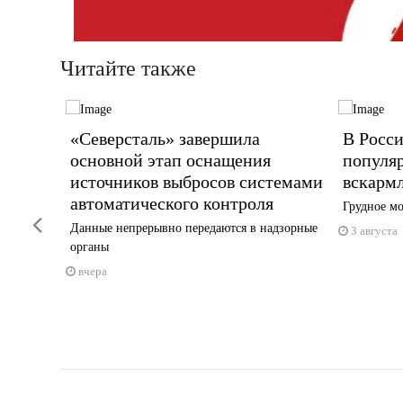
Читайте также
 к
«Северсталь» завершила
В Росси
 на
основной этап оснащения
популя
еха по
источников выбросов системами
вскарм
ых
автоматического контроля
Грудное м
Previous
Данные непрерывно передаются в надзорные
3 августа
органы
вчера