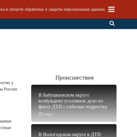
ка в области обработки и защиты персональных данных
Происшествия
остях у
ты России
В Бабушкинском округе
возбуждено уголовное дело по
факту ДТП с гибелью подростка
вчера
риятия
истные
В Вологодском округе в ДТП