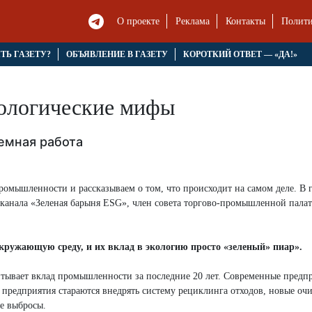
О проекте
Реклама
Контакты
Полити
ЯТЬ ГАЗЕТУ?
ОБЪЯВЛЕНИЕ В ГАЗЕТУ
КОРОТКИЙ ОТВЕТ — «ДА!»
кологические мифы
емная работа
омышленности и рассказываем о том, что происходит на самом деле. В г
-канала «Зеленая барыня ESG», член совета торгово-промышленной пала
ужающую среду, и их вклад в экологию просто «зеленый» пиар».
итывает вклад промышленности за последние 20 лет. Современные предп
 предприятия стараются внедрять систему рециклинга отходов, новые оч
е выбросы.