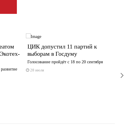
реатом
ЦИК допустил 11 партий к
Энерг
Экотех-
выборам в Госдуму
выраб
элект
Голосование пройдёт с 18 по 20 сентября
полуг
 развитие
28 июля
next
27 июл