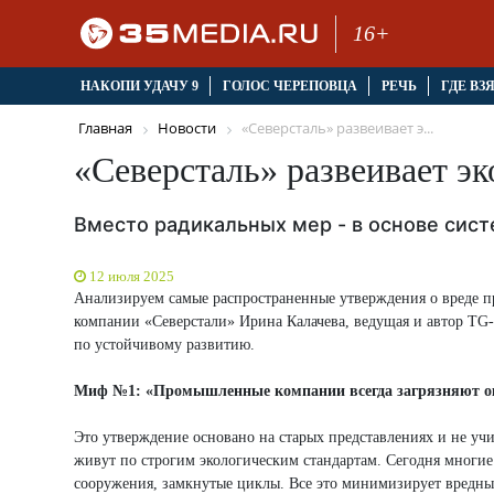
16+
НАКОПИ УДАЧУ 9
ГОЛОС ЧЕРЕПОВЦА
РЕЧЬ
ГДЕ ВЗ
Главная
Новости
«Северсталь» развеивает э...
«Северсталь» развеивает э
Вместо радикальных мер - в основе сист
12 июля 2025
Анализируем самые распространенные утверждения о вреде пр
компании «Северстали» Ирина Калачева, ведущая и автор TG
по устойчивому развитию.
Миф №1: «Промышленные компании всегда загрязняют окр
Это утверждение основано на старых представлениях и не уч
живут по строгим экологическим стандартам. Сегодня многие
сооружения, замкнутые циклы. Все это минимизирует вредны