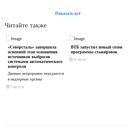
Показать всё
Читайте также
«Северсталь» завершила
ВТБ запустил новый сезон
основной этап оснащения
программы стажировок
источников выбросов
31 июля
системами автоматического
контроля
Данные непрерывно передаются
s
ne
в надзорные органы
5 августа