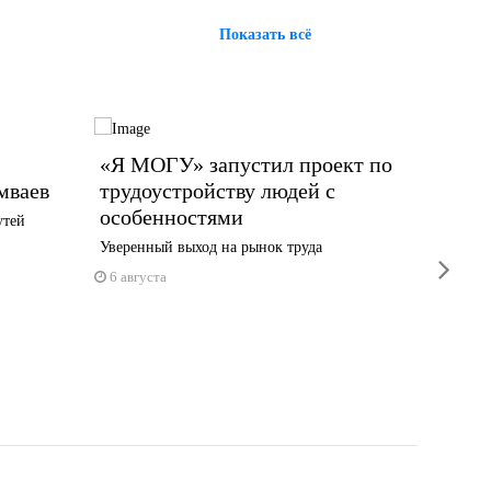
Показать всё
«Я МОГУ» запустил проект по
Сегод
мваев
трудоустройству людей с
систе
особенностями
площа
утей
Уверенный выход на рынок труда
Сирены з
next
Индустр
6 августа
5 авгус