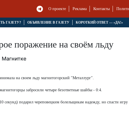
О проекте
Реклама
Контакты
Полити
ЯТЬ ГАЗЕТУ?
ОБЪЯВЛЕНИЕ В ГАЗЕТУ
КОРОТКИЙ ОТВЕТ — «ДА!»
рое поражение на своём льду
 Магнитке
инимала на своем льду магнитогорский "Металлург".
 магнитогорцы забросили четыре безответные шайбы - 0:4.
10 секунд) подарил череповецким болельщикам надежду, но спасти игру 