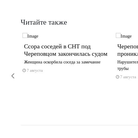
Читайте также
Ссора соседей в СНТ под
Черепо
усте
Череповцом закончилась судом
проник
Женщина оскорбила соседа за замечание
Нарушител
у
трубы
7 августа
Previous
7 августа