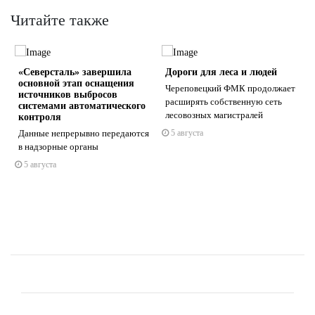
Читайте также
«Северсталь» завершила
Дороги для леса и людей
основной этап оснащения
Череповецкий ФМК продолжает
источников выбросов
расширять собственную сеть
системами автоматического
лесовозных магистралей
контроля
Данные непрерывно передаются
5 августа
s
ne
в надзорные органы
5 августа