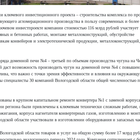
ии ключевого инвестиционного проекта – строительства комплекса по пр
твующего агломерационного производства в пользу современных и более
ючевом инвестпроекте компании стоимостью 116 млрд рублей участвует 
яных и бетонных работах, монтаже металлоконструкций, обустройстве
авкам конвейеров и электротехнической продукции, металлоконструкций
ряда доменной печи №4 – третьей по объемам производства чугуна на 
й даст возможность производить чугун на доменной печи №4 с повышен
ива, что важно с точки зрения эффективности и влияния на окружающу
ны специалисты 30 компаний Вологодской области общей численностью п
ованы в крупном капитальном ремонте конвертера №1 с заменой корпуса 
ии региона были привлечены к ключевым технически сложным работам, 
дожигания, корпуса нагнетателя конвертерных газов, изготовлению и мон
одской области участвовали в изготовлении оборудования и запасных ча
 Вологодской области товаров и услуг на общую сумму более 17 млрд руб
тносительно аналогичного периода 2024 года. Компания сотрудничает с б