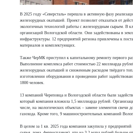
В 2025 году «Северсталь» перешла в активную фазу реализац
железорудных окатышей. Проект позволит отказаться от дейс
экологичных технологий работы с железорудным сырьем. В кл
организаций Вологодской области. Они задействованы в земл
инфраструктуры. 12 предприятий региона привлечены к пост
материалов и комплектующих.
Также ЧерМК приступил к капитальному ремонту первого раз
Выполнение комплекса работ стоимостью 22 миллиарда рубле
железорудных окатышей и сниженным расходом твёрдого топл
изготовлении оборудования и проведении работ задействова
1800 человек.
13 компаний Череповца и Вологодской области были задейств
который компания вложила 1,5 миллиарда рублей. Организац
числе, на экологических объектах – замене элементов свечи 
газохода. Кроме того, 9 машиностроительных компаний Волог
В целом за 1 кв. 2025 года компания закупила у предприятий
сырья, лома, ферросплавов), что на 3,2 млрд рублей больше о