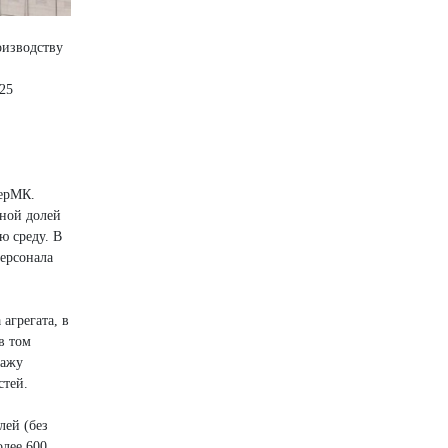
оизводству
25
,
ЧерМК.
ной долей
ю среду. В
ерсонала
агрегата, в
в том
тажу
стей.
лей (без
олее 600