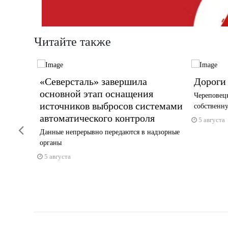
Читайте также
 к
«Северсталь» завершила
Дороги 
 на
основной этап оснащения
Череповец
еха по
источников выбросов системами
собственну
ых
автоматического контроля
5 августа
Previous
Данные непрерывно передаются в надзорные
органы
5 августа