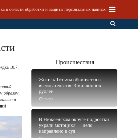
ка в области обработки и защиты персональных данных
асти
Происшествия
ядка 10,7
Житель Тотьмы обвиняется в
вымогательстве 3 миллионов
ионной
рублей
м образом,
вчера
звитию и
ний
В Нюксенском округе подростки
украли мотоцикл — дело
направлено в суд