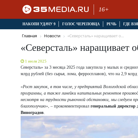
16+
НАКОПИ УДАЧУ 9
ГОЛОС ЧЕРЕПОВЦА
РЕЧЬ
ГДЕ ВЗ
Главная
Новости
«Северсталь» наращивает о...
«Северсталь» наращивает о
1 июля 2025
Северсталь» за 3 месяца 2025 года закупила у малых и средн
млрд рублей (без сырья, лома, ферросплавов), что на 2,9 млр
«Рост закупок, в том числе, у предприятий Вологодской обла
программы, а также линейки капитальных ремонтов производ
несмотря на трудности рыночной обстановки, мы следуем при
благополучию»
, – прокомментировал
генеральный директор 
Виноградов
.