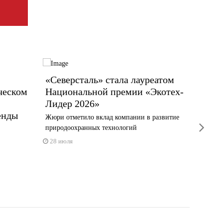
«Северсталь» стала лауреатом
Энерг
ческом
Национальной премии «Экотех-
выраб
Лидер 2026»
элект
енды
полуг
Жюри отметило вклад компании в развитие
next
природоохранных технологий
27 июл
28 июля