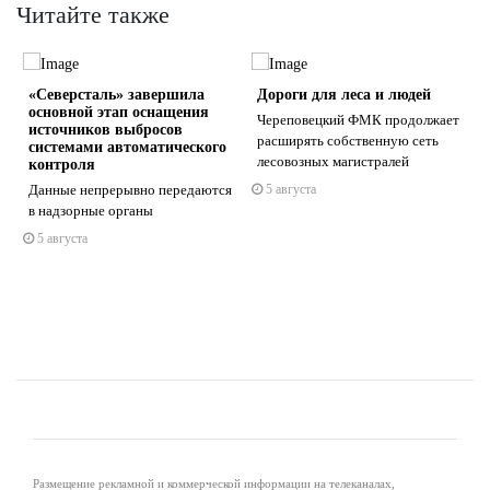
Читайте также
«Северсталь» завершила
Дороги для леса и людей
основной этап оснащения
Череповецкий ФМК продолжает
источников выбросов
расширять собственную сеть
системами автоматического
лесовозных магистралей
контроля
Данные непрерывно передаются
5 августа
s
ne
в надзорные органы
5 августа
Размещение рекламной и коммерческой информации на телеканалах,