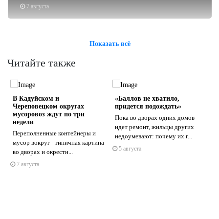
7 августа
Показать всё
Читайте также
В Кадуйском и
«Баллов не хватило,
Череповецком округах
придется подождать»
мусоровоз ждут по три
Пока во дворах одних домов
недели
идет ремонт, жильцы других
Переполненные контейнеры и
недоумевают: почему их г...
s
ne
мусор вокруг - типичная картина
5 августа
во дворах и окрестн...
7 августа