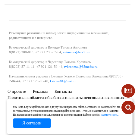
Размещение рекламной и коммерческой информации на телеканалах,
радиостанциях и в интернете.
Коммерческий директор в Вологде Татьяна Антонова
8(8172) 280-003, +7 921 235-03-54,
antonova@ers35.ru
Коммерческий директор в Череповце Татьяна Крохмаль
8(8202) 57-11-11, +7 921 121-59-44,
tvkrohmal@35media.ru
Начальник отдела рекламы в Великом Устюге Екатерина Вьюжанина 8(81738)
2-04-44, +7 921 125-06-40,
katrinv81@mail.ru
О проекте
Реклама
Контакты
Политика в области обработки и защиты персональных данных
Мы используем файлы cookies для улучшения работы сайта. Оставаясь на нашем сайте, вы
соглашаетесь с условиями использования файлов cookies. Чтобы ознакомиться с нашими
Положениями о конфиденциальности и об использовании файлов cookie,
нажмите здесь
.
Я согласен