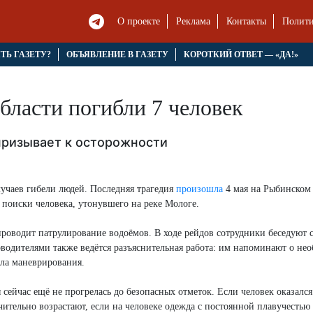
О проекте
Реклама
Контакты
Полити
ЯТЬ ГАЗЕТУ?
ОБЪЯВЛЕНИЕ В ГАЗЕТУ
КОРОТКИЙ ОТВЕТ — «ДА!»
области погибли 7 человек
призывает к осторожности
лучаев гибели людей. Последняя трагедия
произошла
4 мая на Рыбинском
поиски человека, утонувшего на реке Мологе.
оводит патрулирование водоёмов. В ходе рейдов сотрудники беседуют 
оводителями также ведётся разъяснительная работа: им напоминают о не
ла маневрирования.
сейчас ещё не прогрелась до безопасных отметок. Если человек оказался
чительно возрастают, если на человеке одежда с постоянной плавучестью