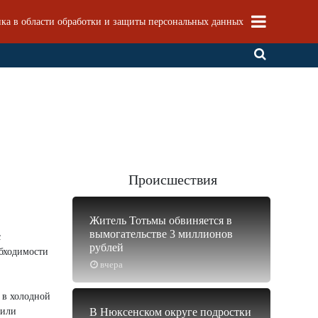
ка в области обработки и защиты персональных данных
Происшествия
Житель Тотьмы обвиняется в
вымогательстве 3 миллионов
с
рублей
обходимости
вчера
 в холодной
 или
В Нюксенском округе подростки