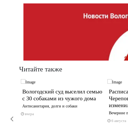
Читайте также
Вологодский суд выселил семью
Распис
амым
с 30 собаками из чужого дома
Черепо
изменил
Антисанитария, долги и собаки
Вечерние п
вчера
Previous
6 августа