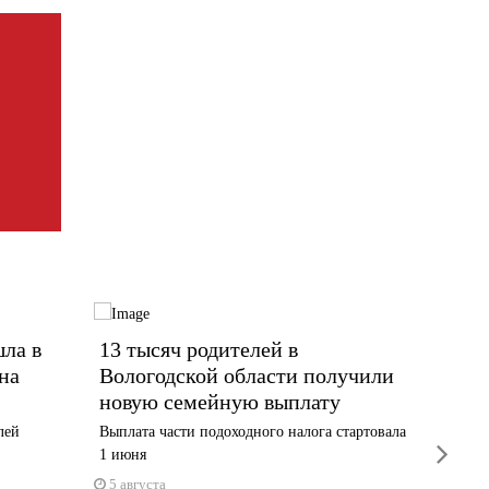
шла в
13 тысяч родителей в
Бастр
на
Вологодской области получили
с нер
новую семейную выплату
дома 
лей
Выплата части подоходного налога стартовала
В СУ СК
next
1 июня
возбужде
5 августа
3 авгус