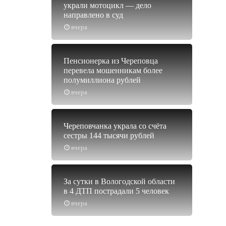
украли мотоцикл — дело
направлено в суд
вчера
Пенсионерка из Череповца
перевела мошенникам более
полумиллиона рублей
вчера
Череповчанка украла со счёта
сестры 144 тысячи рублей
вчера
За сутки в Вологодской области
в 4 ДТП пострадали 5 человек
вчера