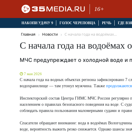
16+
НАКОПИ УДАЧУ 9
ГОЛОС ЧЕРЕПОВЦА
РЕЧЬ
ГДЕ ВЗ
Главная
Новости
С начала года на водоёмах...
С начала года на водоёмах 
МЧС предупреждает о холодной воде и 
7 мая 2026
С начала года на водных объектах региона зафиксировано 7 с
водохранилище — там утонул мужчина. Также
продолжаются
Инспекторский состав Центра ГИМС МЧС России регулярно пр
населением о правилах безопасного поведения на воде. С суд
соблюдать правила пользования маломерными судами и прави
Спасатели обращают внимание: вода в водоёмах Вологодчины 
воде, вероятность выжить резко снижается. Однако шансы зна