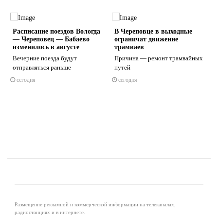
Расписание поездов Вологда
В Череповце в выходные
— Череповец — Бабаево
ограничат движение
изменилось в августе
трамваев
и
Вечерние поезда будут
Причина — ремонт трамвайных
отправляться раньше
путей
s
ne
сегодня
сегодня
Размещение рекламной и коммерческой информации на телеканалах,
радиостанциях и в интернете.