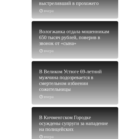
выстреливший в прохожего
вчера
Вологжанка отдала мошенникам
650 тысяч рублей, поверив в
звонок от «сына»
вчера
В Великом Устюге 69-летний
мужчина подозревается в
смертельном избиении
сожительницы
вчера
В Кичменгском Городке
осуждены супруги за нападение
на полицейских
вчера