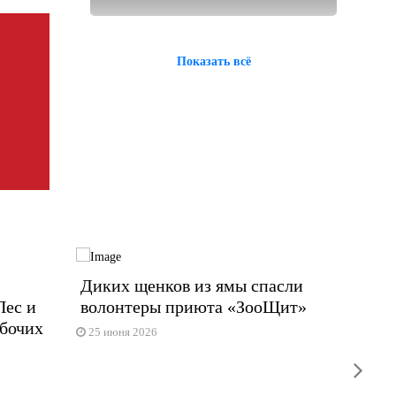
Показать всё
Диких щенков из ямы спасли
Кинол
Пес и
волонтеры приюта «ЗооЩит»
своих
абочих
25 июня 2026
23 июн
next