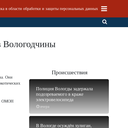
ка в области обработки и защиты персональных данных
в Вологодчины
Происшествия
на. Они
ркотических
Полиция Вологды задержала
подозреваемого в краже
электровелосипеда
ик ОМОН
вчера
В Вологде осуждён хулиган,