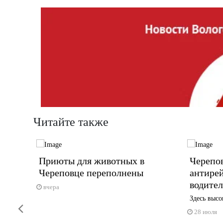
Читайте также
Приюты для животных в
Черепов
ную
Череповце переполнены
антирей
ие
водител
вчера
Здесь высо
Previous
вовать в
28 июля