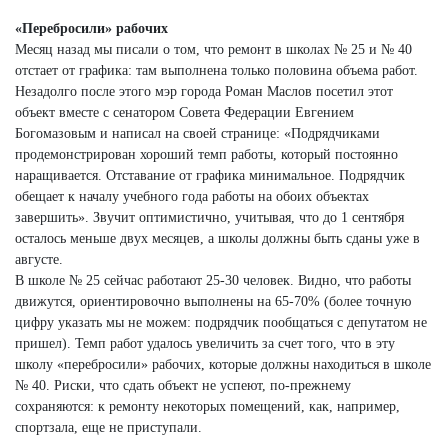
«Перебросили» рабочих
Месяц назад мы писали о том, что ремонт в школах № 25 и № 40
отстает от графика: там выполнена только половина объема работ.
Незадолго после этого мэр города Роман Маслов посетил этот
объект вместе с сенатором Совета Федерации Евгением
Богомазовым и написал на своей странице: «Подрядчиками
продемонстрирован хороший темп работы, который постоянно
наращивается. Отставание от графика минимальное. Подрядчик
обещает к началу учебного года работы на обоих объектах
завершить». Звучит оптимистично, учитывая, что до 1 сентября
осталось меньше двух месяцев, а школы должны быть сданы уже в
августе.
В школе № 25 сейчас работают 25-30 человек. Видно, что работы
движутся, ориентировочно выполнены на 65-70% (более точную
цифру указать мы не можем: подрядчик пообщаться с депутатом не
пришел). Темп работ удалось увеличить за счет того, что в эту
школу «перебросили» рабочих, которые должны находиться в школе
№ 40. Риски, что сдать объект не успеют, по-прежнему
сохраняются: к ремонту некоторых помещений, как, например,
спортзала, еще не приступали.