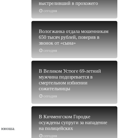
выстреливший в прохожего
сегодня
Вологжанка отдала мошенникам
650 тысяч рублей, поверив в
звонок от «сына»
сегодня
В Великом Устюге 69-летний
мужчина подозревается в
смертельном избиении
сожительницы
сегодня
В Кичменгском Городке
осуждены супруги за нападение
на полицейских
й юноша.
сегодня