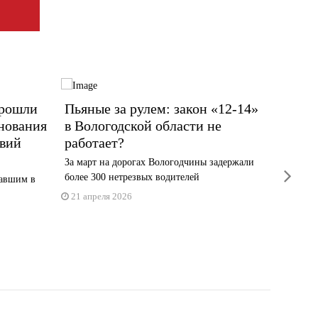
прошли
Пьяные за рулем: закон «12-14»
Череп
нования
в Вологодской области не
пьяно
твий
работает?
места
За март на дорогах Вологодчины задержали
Сотрудн
next
более 300 нетрезвых водителей
за акти
давшим в
21 апреля 2026
20 апре