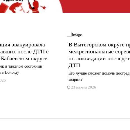
ация эвакуировала
В Вытегорском округе 
давших после ДТП с
межрегиональные сорев
 Бабаевском округе
по ликвидации последс
ДТП
ек в тяжёлом состоянии
 в Вологду
Кто лучше сможет помочь постра
аварии?
2026
23 апреля 2026