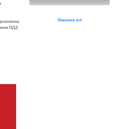
а
Показать всё
дназначены
ушения ПДД