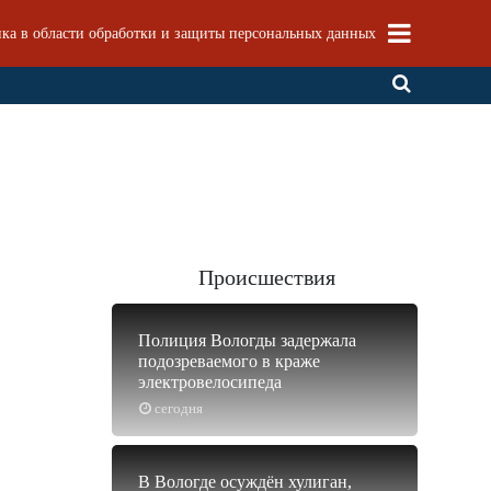
ка в области обработки и защиты персональных данных
Происшествия
Полиция Вологды задержала
подозреваемого в краже
электровелосипеда
сегодня
В Вологде осуждён хулиган,