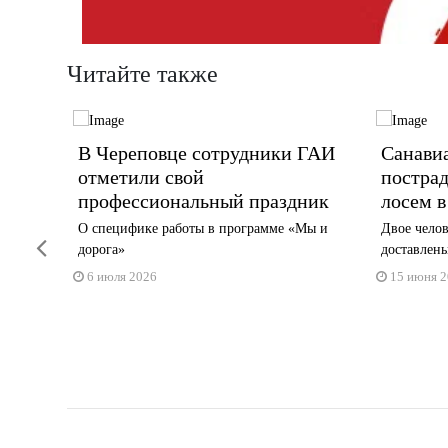
Читайте также
ыт:
В Череповце сотрудники ГАИ
Санави
то
отметили свой
постра
щается
профессиональный праздник
лосем в
О специфике работы в программе «Мы и
Двое челов
Previous
дорога»
доставлены
6 июля 2026
15 июня 