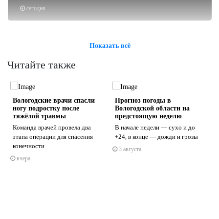
сегодня
Показать всё
Читайте также
Вологодские врачи спасли
Прогноз погоды в
ногу подростку после
Вологодской области на
тяжёлой травмы
предстоящую неделю
Команда врачей провела два
В начале недели — сухо и до
этапа операции для спасения
+24, в конце — дожди и грозы
s
ne
конечности
3 августа
вчера