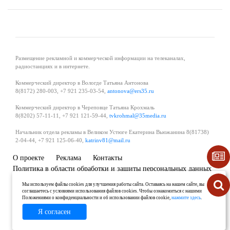
Размещение рекламной и коммерческой информации на телеканалах,
радиостанциях и в интернете.
Коммерческий директор в Вологде Татьяна Антонова
8(8172) 280-003, +7 921 235-03-54,
antonova@ers35.ru
Коммерческий директор в Череповце Татьяна Крохмаль
8(8202) 57-11-11, +7 921 121-59-44,
tvkrohmal@35media.ru
Начальник отдела рекламы в Великом Устюге Екатерина Вьюжанина 8(81738)
2-04-44, +7 921 125-06-40,
katrinv81@mail.ru
О проекте
Реклама
Контакты
Политика в области обработки и защиты персональных данных
Мы используем файлы cookies для улучшения работы сайта. Оставаясь на нашем сайте, вы
соглашаетесь с условиями использования файлов cookies. Чтобы ознакомиться с нашими
Положениями о конфиденциальности и об использовании файлов cookie,
нажмите здесь
.
Я согласен