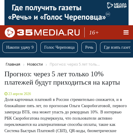
16+
Накопи удачу 9
Голос Череповца
Речь
Где взять газету
Главная
Новости
Прогноз: через 5 лет толь...
Прогноз: через 5 лет только 10%
платежей будут приходиться на карты
23 апреля 2026
Доля карточных платежей в России стремительно снижается, и в
ближайшие пять лет, по прогнозам Ольги Скоробогатовой, первого
зампреда ВТБ, она может упасть до рекордных 10%. В интервью
РБК Скоробогатова подчеркнула, что пользователи активно
переключаются на альтернативные способы оплаты, такие как
Система Быстрых Платежей (СБП), QR-коды, биометрические