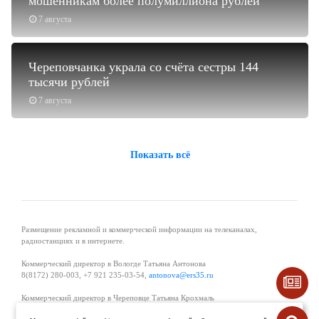
мошенникам более полумиллиона рублей
7 августа
Череповчанка украла со счёта сестры 144
тысячи рублей
7 августа
Показать всё
Размещение рекламной и коммерческой информации на телеканалах,
радиостанциях и в интернете.
Коммерческий директор в Вологде Татьяна Антонова
8(8172) 280-003, +7 921 235-03-54,
antonova@ers35.ru
Коммерческий директор в Череповце Татьяна Крохмаль
8(8202) 57-11-11, +7 921 121-59-44,
tvkrohmal@35media.ru