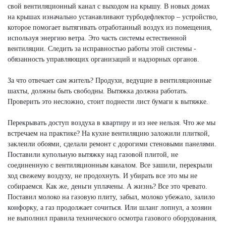
свой вентиляционный канал с выходом на крышу. В новых домах
на крышах изначально устанавливают турбодефлектор – устройство,
которое помогает вытягивать отработанный воздух из помещения,
используя энергию ветра. Это часть системы естественной
вентиляции. Следить за исправностью работы этой системы -
обязанность управляющих организаций и надзорных органов.
За что отвечает сам житель? Продухи, ведущие в вентиляционные
шахты, должны быть свободны. Вытяжка должна работать.
Проверить это несложно, стоит поднести лист бумаги к вытяжке.
Перекрывать доступ воздуха в квартиру и из нее нельзя. Что же мы
встречаем на практике? На кухне вентиляцию заложили плиткой,
заклеили обоями, сделали ремонт с дорогими стеновыми панелями.
Поставили купольную вытяжку над газовой плитой, не
соединенную с вентиляционным каналом. Все зашили, перекрыли
ход свежему воздуху, не продохнуть. И убирать все это мы не
собираемся. Как же, деньги уплачены. А жизнь? Все это чревато.
Поставил молоко на газовую плиту, забыл, молоко убежало, залило
конфорку, а газ продолжает сочиться. Или шланг лопнул, а хозяин
не выполнил правила технического осмотра газового оборудования,