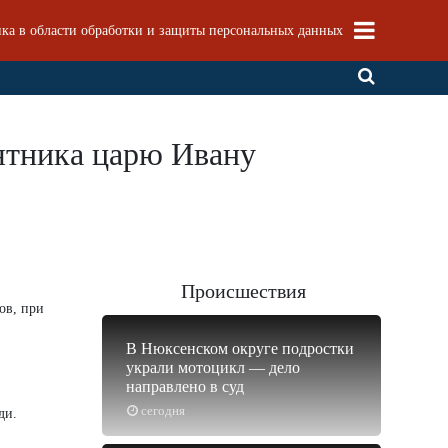
ка в области обработки и защиты персональных данных
ятника царю Ивану
Происшествия
ов, при
В Нюксенском округе подростки
украли мотоцикл — дело
направлено в суд
сегодня
ди.