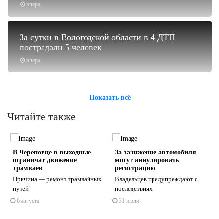
вчера
За сутки в Вологодской области в 4 ДТП
пострадали 5 человек
вчера
Показать всё
Читайте также
В Череповце в выходные
За занижение автомобиля
?
ограничат движение
могут аннулировать
трамваев
регистрацию
Причина — ремонт трамвайных
Владельцев предупреждают о
путей
последствиях
s
ne
6 августа
31 июля