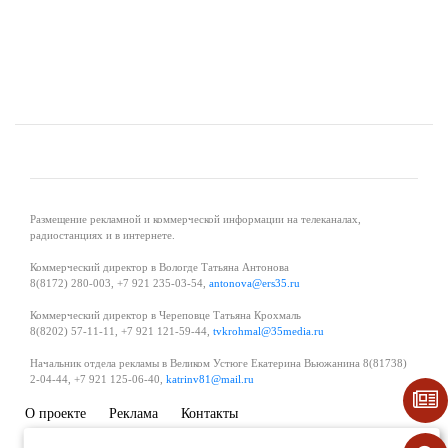
Размещение рекламной и коммерческой информации на телеканалах,
радиостанциях и в интернете.
Коммерческий директор в Вологде Татьяна Антонова
8(8172) 280-003, +7 921 235-03-54,
antonova@ers35.ru
Коммерческий директор в Череповце Татьяна Крохмаль
8(8202) 57-11-11, +7 921 121-59-44,
tvkrohmal@35media.ru
Начальник отдела рекламы в Великом Устюге Екатерина Вьюжанина 8(81738)
2-04-44, +7 921 125-06-40,
katrinv81@mail.ru
О проекте
Реклама
Контакты
Политика в области обработки и защиты персональных данных