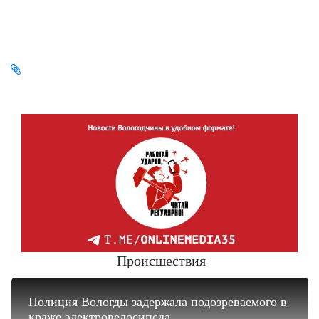
Происшествия
Полиция Вологды задержала подозреваемого в
краже электровелосипеда