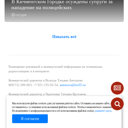
В Кичменгском Городке осуждены супруги за
нападение на полицейских
сегодня
Показать всё
Размещение рекламной и коммерческой информации на телеканалах,
радиостанциях и в интернете.
Коммерческий директор в Вологде Татьяна Антонова
8(8172) 280-003, +7 921 235-03-54,
antonova@ers35.ru
Коммерческий директор в Череповце Татьяна Крохмаль
8(8202) 57-11-11, +7 921 121-59-44,
tvkrohmal@35media.ru
Мы используем файлы cookies для улучшения работы сайта. Оставаясь на нашем сайте, вы
соглашаетесь с условиями использования файлов cookies. Чтобы ознакомиться с нашими
Начальник отдела рекламы в Великом Устюге Екатерина Вьюжанина 8(81738)
Положениями о конфиденциальности и об использовании файлов cookie,
нажмите здесь
.
2-04-44, +7 921 125-06-40,
katrinv81@mail.ru
Я согласен
О проекте
Реклама
Контакты