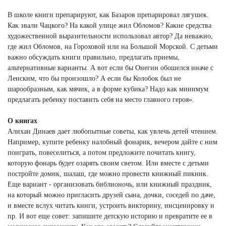
В школе книги препарируют, как Базаров препарировал лягушек.
Как звали Чацкого? На какой улице жил Обломов? Какие средства
художественной выразительности использовал автор? Да неважно,
где жил Обломов, на Гороховой или на Большой Морской. С детьми
важно обсуждать книги правильно, предлагать приемы,
альтернативные варианты. А вот если бы Онегин обошелся иначе с
Ленским, что бы произошло? А если бы Колобок был не
шарообразным, как мячик, а в форме кубика? Надо как минимум
предлагать ребенку поставить себя на место главного героя».
О книгах
Алихан Динаев дает любопытные советы, как увлечь детей чтением.
Например, купите ребенку налобный фонарик, вечером дайте с ним
поиграть, повеселиться, а потом предложите почитать книгу,
которую фонарь будет озарять своим светом. Или вместе с детьми
постройте домик, шалаш, где можно провести книжный пикник.
Еще вариант - организовать библионочь, или книжный праздник,
на который можно пригласить друзей сына, дочки, соседей по даче,
и вместе вслух читать книги, устроить викторину, инсценировку и
пр. И вот еще совет: запишите детскую историю и превратите ее в