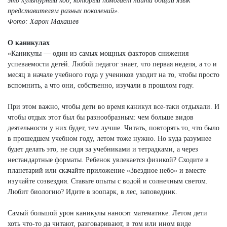
это культурный код, который помогает найти общий язык
представителям разных поколений».
Фото: Харон Махашев
О каникулах
«Каникулы — один из самых мощных факторов снижения
успеваемости детей. Любой педагог знает, что первая неделя, а то и
месяц в начале учебного года у учеников уходит на то, чтобы просто
вспомнить, а что они, собственно, изучали в прошлом году.
При этом важно, чтобы дети во время каникул все-таки отдыхали. И
чтобы отдых этот был бы разнообразным: чем больше видов
деятельности у них будет, тем лучше. Читать, повторять то, что было
в прошедшем учебном году, летом тоже нужно. Но куда разумнее
будет делать это, не сидя за учебниками и тетрадками, а через
нестандартные форматы. Ребенок увлекается физикой? Сходите в
планетарий или скачайте приложение «Звездное небо» и вместе
изучайте созвездия. Ставьте опыты с водой и солнечным светом.
Любит биологию? Идите в зоопарк, в лес, заповедник.
Самый большой урон каникулы наносят математике. Летом дети
хоть что-то да читают, разговаривают, в том или ином виде