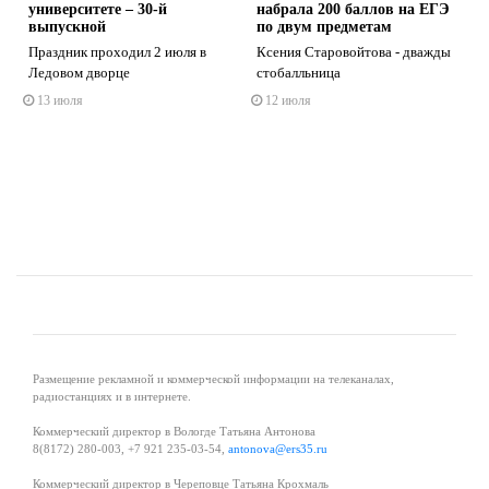
университете – 30-й
набрала 200 баллов на ЕГЭ
выпускной
по двум предметам
Праздник проходил 2 июля в
Ксения Старовойтова - дважды
Ледовом дворце
стобалльница
s
ne
13 июля
12 июля
Размещение рекламной и коммерческой информации на телеканалах,
радиостанциях и в интернете.
Коммерческий директор в Вологде Татьяна Антонова
8(8172) 280-003, +7 921 235-03-54,
antonova@ers35.ru
Коммерческий директор в Череповце Татьяна Крохмаль