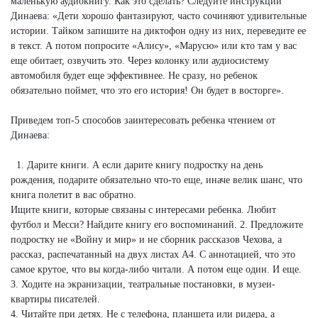
маленькую аудиокнигу. Как это сделать? Следуйте инструкции
Динаева: «Дети хорошо фантазируют, часто сочиняют удивительные
истории. Тайком запишите на диктофон одну из них, переведите ее
в текст. А потом попросите «Алису», «Марусю» или кто там у вас
еще обитает, озвучить это. Через колонку или аудиосистему
автомобиля будет еще эффективнее. Не сразу, но ребенок
обязательно поймет, что это его история! Он будет в восторге».
Приведем топ-5 способов заинтересовать ребенка чтением от
Динаева:
1. Дарите книги. А если дарите книгу подростку на день
рождения, подарите обязательно что-то еще, иначе велик шанс, что
книга полетит в вас обратно.
Ищите книги, которые связаны с интересами ребенка. Любит
футбол и Месси? Найдите книгу его воспоминаний. 2. Предложите
подростку не «Войну и мир» и не сборник рассказов Чехова, а
рассказ, распечатанный на двух листах А4. С аннотацией, что это
самое крутое, что вы когда-либо читали. А потом еще один. И еще.
3. Ходите на экранизации, театральные постановки, в музеи-
квартиры писателей.
4. Читайте при детях. Не с телефона, планшета или ридера, а