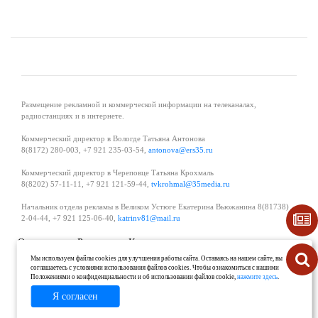
Размещение рекламной и коммерческой информации на телеканалах,
радиостанциях и в интернете.
Коммерческий директор в Вологде Татьяна Антонова
8(8172) 280-003, +7 921 235-03-54,
antonova@ers35.ru
Коммерческий директор в Череповце Татьяна Крохмаль
8(8202) 57-11-11, +7 921 121-59-44,
tvkrohmal@35media.ru
Начальник отдела рекламы в Великом Устюге Екатерина Вьюжанина 8(81738)
2-04-44, +7 921 125-06-40,
katrinv81@mail.ru
О проекте
Реклама
Контакты
Политика в области обработки и защиты персональных данных
Мы используем файлы cookies для улучшения работы сайта. Оставаясь на нашем сайте, вы
соглашаетесь с условиями использования файлов cookies. Чтобы ознакомиться с нашими
Положениями о конфиденциальности и об использовании файлов cookie,
нажмите здесь
.
Я согласен