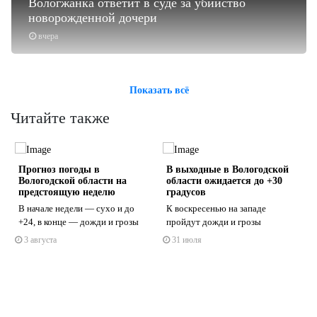
Вологжанка ответит в суде за убийство
новорожденной дочери
вчера
Показать всё
Читайте также
и
Прогноз погоды в
В выходные в Вологодской
C
Вологодской области на
области ожидается до +30
предстоящую неделю
градусов
В начале недели — сухо и до
К воскресенью на западе
+24, в конце — дожди и грозы
пройдут дожди и грозы
s
ne
3 августа
31 июля