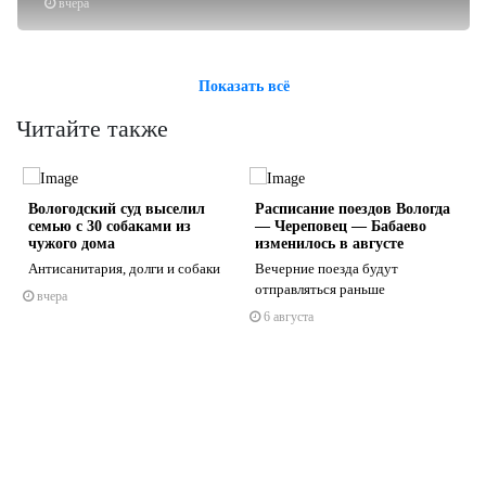
вчера
Показать всё
Читайте также
Вологодский суд выселил
Расписание поездов Вологда
м
семью с 30 собаками из
— Череповец — Бабаево
е
чужого дома
изменилось в августе
й
Антисанитария, долги и собаки
Вечерние поезда будут
отправляться раньше
вчера
s
ne
6 августа