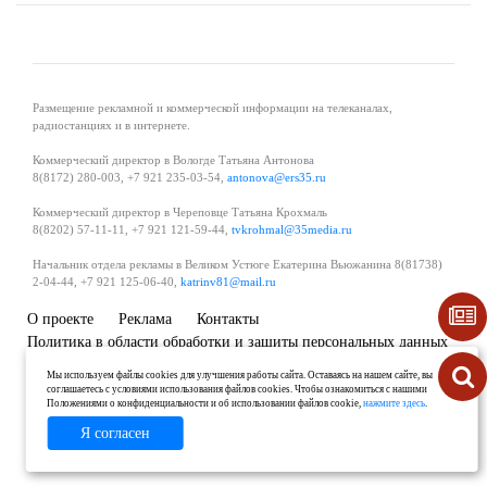
Размещение рекламной и коммерческой информации на телеканалах,
радиостанциях и в интернете.
Коммерческий директор в Вологде Татьяна Антонова
8(8172) 280-003, +7 921 235-03-54,
antonova@ers35.ru
Коммерческий директор в Череповце Татьяна Крохмаль
8(8202) 57-11-11, +7 921 121-59-44,
tvkrohmal@35media.ru
Начальник отдела рекламы в Великом Устюге Екатерина Вьюжанина 8(81738)
2-04-44, +7 921 125-06-40,
katrinv81@mail.ru
О проекте
Реклама
Контакты
Политика в области обработки и защиты персональных данных
Мы используем файлы cookies для улучшения работы сайта. Оставаясь на нашем сайте, вы
соглашаетесь с условиями использования файлов cookies. Чтобы ознакомиться с нашими
Положениями о конфиденциальности и об использовании файлов cookie,
нажмите здесь
.
Я согласен