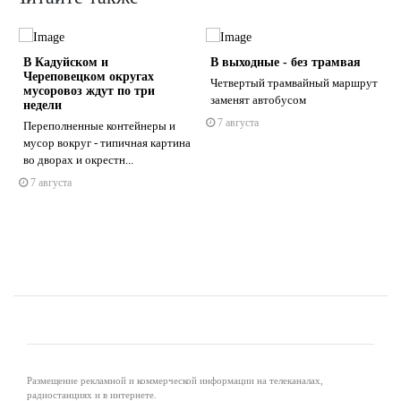
В Кадуйском и
В выходные - без трамвая
Череповецком округах
Четвертый трамвайный маршрут
мусоровоз ждут по три
заменят автобусом
недели
и
7 августа
Переполненные контейнеры и
s
ne
мусор вокруг - типичная картина
во дворах и окрестн...
7 августа
Размещение рекламной и коммерческой информации на телеканалах,
радиостанциях и в интернете.