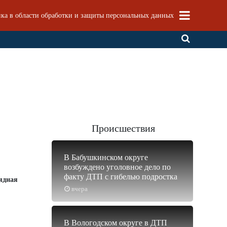
ка в области обработки и защиты персональных данных
Происшествия
В Бабушкинском округе
возбуждено уголовное дело по
факту ДТП с гибелью подростка
лядная
вчера
В Вологодском округе в ДТП