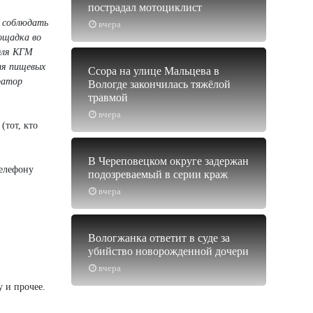
пострадал мотоциклист
и соблюдать
вчера
ощадка во
 для КГМ
ля пищевых
Ссора на улице Мальцева в
ратор
Вологде закончилась тяжёлой
травмой
вчера
(тот, кто
В Череповецком округе задержан
телефону
подозреваемый в серии краж
вчера
Вологжанка ответит в суде за
убийство новорожденной дочери
вчера
 и прочее.