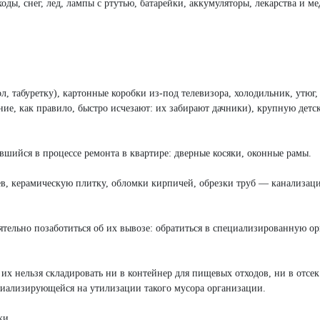
оды, снег, лед, лампы с ртутью, батарейки, аккумуляторы, лекарства и м
ол, табуретку), картонные коробки из-под телевизора, холодильник, утюг,
ние, как правило, быстро исчезают: их забирают дачники), крупную детс
вшийся в процессе ремонта в квартире: дверные косяки, оконные рамы.
ев, керамическую плитку, обломки кирпичей, обрезки труб — канализац
ятельно позаботиться об их вывозе: обратиться в специализированную о
 их нельзя складировать ни в контейнер для пищевых отходов, ни в отсек
циализирующейся на утилизации такого мусора организации.
ки.