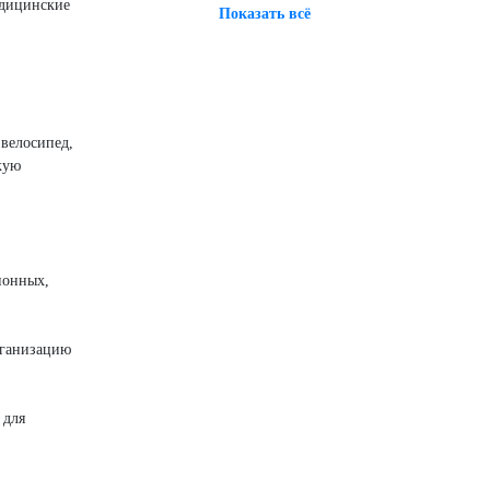
едицинские
Показать всё
 велосипед,
кую
ионных,
рганизацию
 для