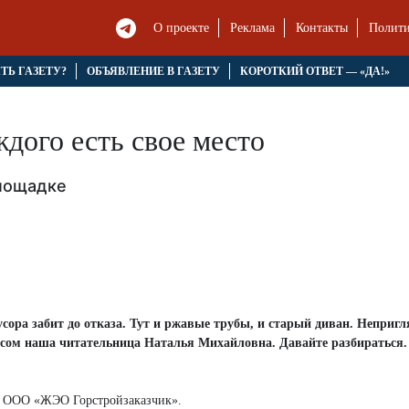
О проекте
Реклама
Контакты
Полити
ЯТЬ ГАЗЕТУ?
ОБЪЯВЛЕНИЕ В ГАЗЕТУ
КОРОТКИЙ ОТВЕТ — «ДА!»
дого есть свое место
площадке
сора забит до отказа. Тут и ржавые трубы, и старый диван. Неприг
росом наша читательница Наталья Михайловна. Давайте разбираться.
р ООО «ЖЭО Горстройзаказчик».