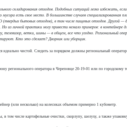
льного складирования отходов. Подобных ситуаций легко избежать, есл
 мусора есть свое место. В большинстве случаев специализированная пл
БО (твердых бытовых отходов), в том числе пищевых отходов. Другой —
. Но из личной практики могу привести немало примеров: в контейнере д
 телевизор, ветки, шины — в общем, все что угодно. Региональный опе
ортируют. Кто это сделает? Дворник или уборщик.
ся идеально чистой. Следить за порядком должны региональный оператор 
ону регионального оператора в Череповце 20-19-01 или по городскому 
ейнер (или несколько) на колесиках объемом примерно 1 кубометр.
 в том числе картофельные очистки, скорлупу, шелуху, а также упаковку