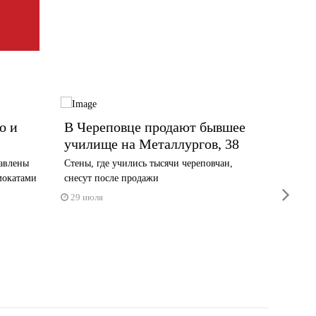
о и
В Череповце продают бывшее
Под О
училище на Металлургов, 38
Череп
авлены
Стены, где учились тысячи череповчан,
Отдыхаю
мокатами
снесут после продажи
ярусам
next
29 июля
29 июл