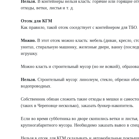
Нельзя.
В контейнеры нельзя класть: горячие или горящие отх
отходы, ветки, листья и т. д.
Отсек для КГМ
Как правило, такой отсек соседствует с контейнером для ТБО.
Можно.
В этот отсек можно класть: мебель (диван, кресло, ст
унитаз, стиральную машинку, железные двери, ванну (послед
игрушку.
Можно класть и строительный мусор (но не всякий), образова
Нельзя.
Строительный мусор: линолеум, стекло, обрезки обо
водопроводных.
Собственник обязан сложить такие отходы в мешки и самосто
(таких в Череповце несколько), заказать бункер-накопитель.
Если во время субботника во дворе скопились ветки и листья,
крупногабаритного мусора. Необходимо заказать вывоз в спе
Нельзя в отсек для КГМ складывать и автомобильные покрыш