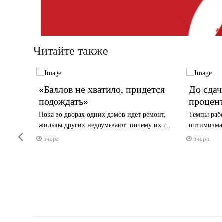
Читайте также
тчиков
«Баллов не хватило, придется
До сдач
подождать»
процен
яют
Пока во дворах одних домов идет ремонт,
Темпы рабо
жильцы других недоумевают: почему их г...
оптимизма
Previous
вчера
вчера