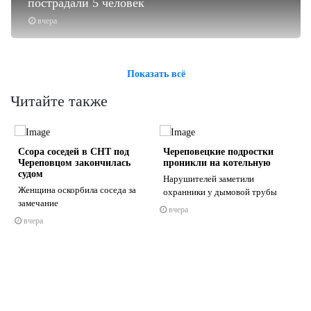
пострадали 5 человек
вчера
Показать всё
Читайте также
Ссора соседей в СНТ под
Череповецкие подростки
Череповцом закончилась
проникли на котельную
судом
Нарушителей заметили
Женщина оскорбила соседа за
охранники у дымовой трубы
замечание
вчера
s
ne
вчера