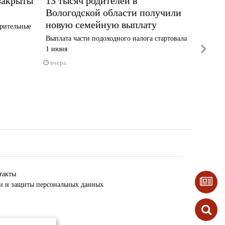
закрыты
13 тысяч родителей в
Жител
Вологодской области получили
алком
новую семейную выплату
рительные
По слова
ночи
Выплата части подоходного налога стартовала
next
1 июня
вчера
вчера
такты
ки и защиты персональных данных