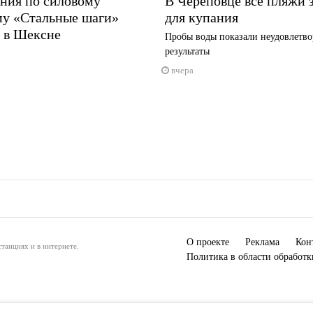
ния по силовому
В Череповце все пляжи 
му «Стальные шаги»
для купания
 в Шексне
Пробы воды показали неудовлетво
результаты
вчера
О проекте
Реклама
Кон
танциях и в интернете.
Политика в области обработ