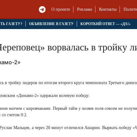
О проекте
Реклама
Контакты
Полити
ЯТЬ ГАЗЕТУ?
ОБЪЯВЛЕНИЕ В ГАЗЕТУ
КОРОТКИЙ ОТВЕТ — «ДА!»
ереповец» ворвалась в тройку л
намо-2»
ь в тройку лидеров по итогам второго круга чемпионата Третьего дивиз
кировским «Динамо-2» одержали волевую победу.
им матчем с кировчанами. Первый тайм у хозяев поля совсем не получи
со счетом 0:2.
л Руслан Мальцев, а через 20 минут отличился Ашарин. Вырвать победу «