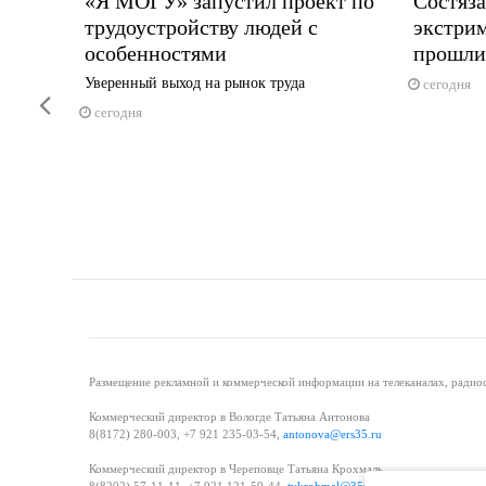
тиваль
«Я МОГУ» запустил проект по
Состяза
трудоустройству людей с
экстри
особенностями
прошли
га —
Уверенный выход на рынок труда
сегодня
Previous
сегодня
Размещение рекламной и коммерческой информации на телеканалах, радиос
Коммерческий директор в Вологде Татьяна Антонова
8(8172) 280-003, +7 921 235-03-54,
antonova@ers35.ru
Коммерческий директор в Череповце Татьяна Крохмаль
8(8202) 57-11-11, +7 921 121-59-44,
tvkrohmal@35media.ru