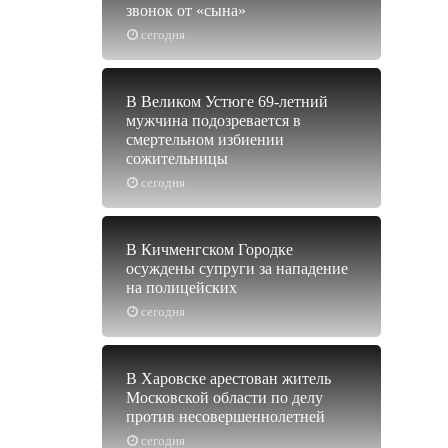
звонок от «сына»
сегодня
В Великом Устюге 69-летний
мужчина подозревается в
смертельном избиении
сожительницы
сегодня
В Кичменгском Городке
осуждены супруги за нападение
на полицейских
сегодня
В Харовске арестован житель
Московской области по делу
против несовершеннолетней
сегодня