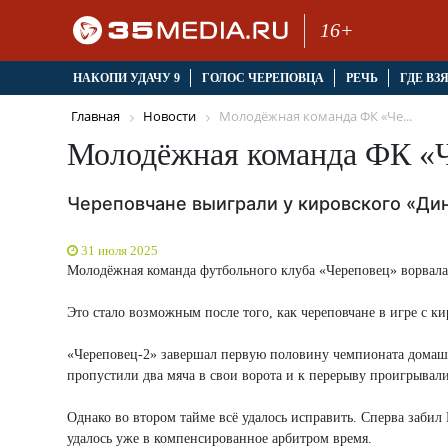
16+
НАКОПИ УДАЧУ 9
ГОЛОС ЧЕРЕПОВЦА
РЕЧЬ
ГДЕ ВЗ
Главная
Новости
Молодёжная команда ФК «Че...
Молодёжная команда ФК «Ч
Череповчане выиграли у кировского «Ди
31 июля 2025
Молодёжная команда футбольного клуба «Череповец» ворвалас
Это стало возможным после того, как череповчане в игре с 
«Череповец-2» завершал первую половину чемпионата домашн
пропустили два мяча в свои ворота и к перерыву проигрывали 
Однако во втором тайме всё удалось исправить. Сперва заби
удалось уже в компенсированное арбитром время.