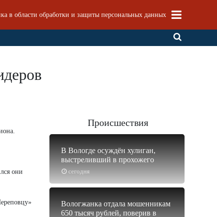
ка в области обработки и защиты персональных данных
идеров
Происшествия
иона.
В Вологде осуждён хулиган,
выстреливший в прохожего
сегодня
лся они
Череповцу»
Вологжанка отдала мошенникам
650 тысяч рублей, поверив в