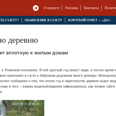
О проекте
Реклама
Контакты
Полити
ЯТЬ ГАЗЕТУ?
ОБЪЯВЛЕНИЕ В ГАЗЕТУ
КОРОТКИЙ ОТВЕТ — «ДА!»
сю деревню
ит вплотную к жилым домам
 в Уломском поселении. В ней круглый год живут люди, в теплое время 
ревню приезжает в гости к бабушкам-дедушкам много детворы. Неподалек
вучит сообщение о том, что почти год в окрестностях деревни ходит мед
лько в лесу – камера видеонаблюдения зафиксировала, как хозяин тайги
е.