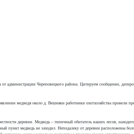
а от администрации Череповецкого района. Цитируем сообщение, датиро
явлении медведя около д. Вешняки работники охотхозяйства провели пр
естности деревни. Медведь – типичный обитатель наших лесов, находитс
нный пункт медведь не заходил. Неподалеку от деревни расположены болот