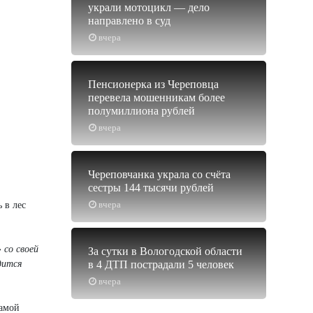
украли мотоцикл — дело
направлено в суд
вчера
Пенсионерка из Череповца
перевела мошенникам более
полумиллиона рублей
вчера
Череповчанка украла со счёта
сестры 144 тысячи рублей
вчера
 в лес
 со своей
За сутки в Вологодской области
в 4 ДТП пострадали 5 человек
дится
вчера
самой