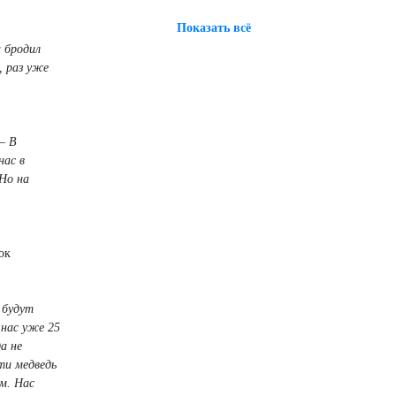
Показать всё
и бродил
, раз уже
– В
нас в
 Но на
ок
 будут
 нас уже 25
а не
ти медведь
ам. Нас