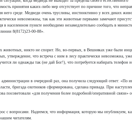
й ситуации, когда медведь не выходит за пределы своего естественного
димость принятия каких-либо мер отсутствует по причине того, что непра
для него среде. Медведи очень трусливы, инстинктивно у всех диких жив
практически невозможны, так как эти животные первыми замечают присутс
едя в населенном пункте необходимо незамедлительно сообщать в минист
линии 8(8172)23-00-88».
иких животных, никто не спорит. Но, во-первых, в Вешняках уже были инц
рых, утверждение, что встреча с ним в лесу практически невозможна, уж
чится ли однажды так (не дай Бог!), что потребуется набирать телефон н
ой администрации в очередной раз, она получила следующий ответ: «По
ласти, бригада охотников сформирована, сделана привада. При наступл
нова посоветовали «для получения более подробной/оперативной связи» о
ос с вопросами. Надеемся, что информация, которую мы опубликуем, ка
 нашим читателям.