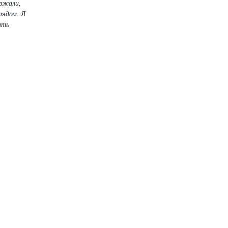
езжали,
рядом. Я
ить