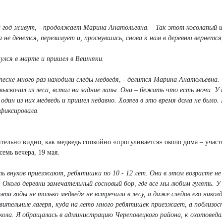
ый год живут, - продолжает Марина Анатольевна. - Так этот косолапый 
а не денется, перезимует и, проснувшись, снова к нам в деревню вернется
улся в марте и пришел в Вешняки.
песке много раз находили следы медведя, - делится Марина Анатольевна. 
ыскочил из леса, встал на задние лапы. Они – бежать что есть мочи. У 
один из них медведь и пришел недавно. Хозяев в это время дома не было.
афиксировала.
тельно видно, как медведь спокойно «прогуливается» около дома – участ
семь вечера, 19 мая.
ять внуков приезжают, ребятишки по 10 - 12 лет. Они в этом возрасте не
. Около деревни замечательный сосновый бор, где все мы любим гулять. У
эти годы не только медведя не встречали в лесу, а даже следов его никогд
овительные лагеря, куда на лето много ребятишек приезжает, а поблизос
локола. Я обращалась в администрацию Череповецкого района, к охотовед