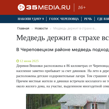
16+
НАКОПИ УДАЧУ 9
ГОЛОС ЧЕРЕПОВЦА
РЕЧЬ
ГДЕ ВЗ
Главная
Новости
Медведь держит в страхе в...
Медведь держит в страхе в
В Череповецком районе медведь подход
12 июня 2025
Деревня Вешняки расположена в 86 километрах от Череповца,
население заметно прибывает за счет дачников. На лето в де
расположены детские оздоровительные лагеря. Тем страшнее з
Причем местные жители и дачники встречали косолапого не то
около жилого дома, на участке, выделенном многодетной семь