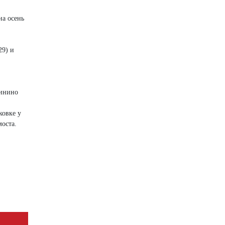
на осень
29) и
тинино
ковке у
моста.