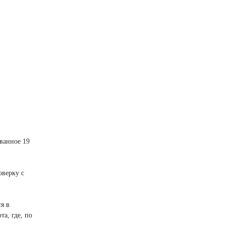
ванное 19
оверку с
я в
а, где, по