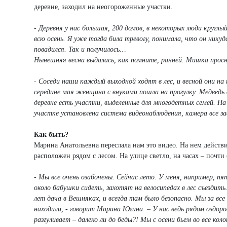
деревне, заходил на неогороженные участки.
- Деревня у нас большая, 200 домов, в некоторых люди кругл
всю осень. Я уже тогда била тревогу, понимала, что он никуд
повадился. Так и получилось…
Нынешняя весна выдалась, как помните, ранней. Мишка просн
- Соседи наши каждый выходной ходят в лес, и весной они на 
середине мая женщина с внуками пошла на прогулку. Медведь в
деревне есть участки, выделенные для многодетных семей. На 
участке установлена система видеонаблюдения, камера все з
Как быть?
Марина Анатольевна переслала нам это видео. На нем действи
расположен рядом с лесом. На улице светло, на часах – почти 
- Мы все очень озабочены. Сейчас лето. У меня, например, п
около бабушки сидеть, захотят на велосипедах в лес съездить
лет дача в Вешняках, и всегда там было безопасно. Мы за все 
находили, - говорит Марина Югина. – У нас ведь рядом оздор
разгуливает – далеко ли до беды?! Мы с осени бьем во все ко