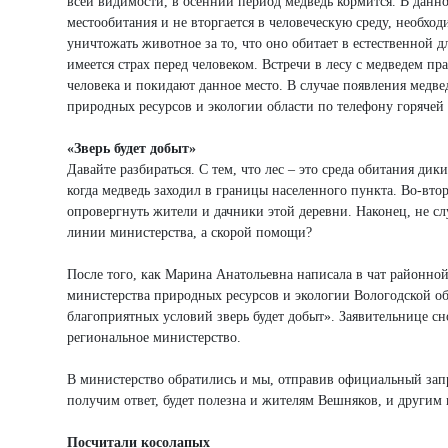
всей видимости, в осенний период медведь кормится. В данно
местообитания и не вторгается в человеческую среду, необхо
уничтожать животное за то, что оно обитает в естественной 
имеется страх перед человеком. Встречи в лесу с медведем 
человека и покидают данное место. В случае появления медв
природных ресурсов и экологии области по телефону горячей 
«Зверь будет добыт»
Давайте разбираться. С тем, что лес – это среда обитания д
когда медведь заходил в границы населенного пункта. Во-вто
опровергнуть жители и дачники этой деревни. Наконец, не слу
линии министерства, а скорой помощи?
После того, как Марина Анатольевна написала в чат районн
министерства природных ресурсов и экологии Вологодской об
благоприятных условий зверь будет добыт». Заявительнице с
региональное министерство.
В министерство обратились и мы, отправив официальный запр
получим ответ, будет полезна и жителям Вешняков, и другим
Посчитали косолапых