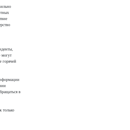
вильно
отных
твие
ерство
иденты,
е могут
е горячей
 информации
ении
бращаться в
к только