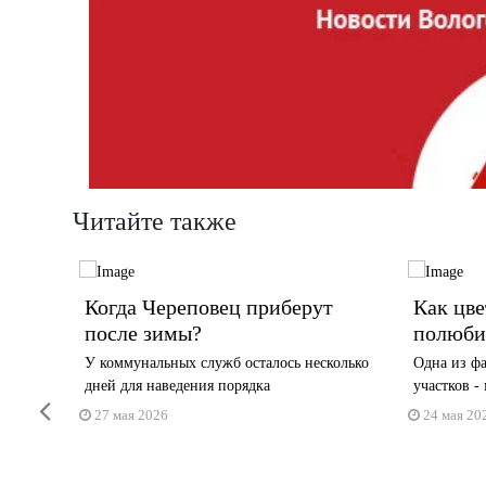
Читайте также
Когда Череповец приберут
Как цве
после зимы?
полюби
рриторий
У коммунальных служб осталось несколько
Одна из фа
дней для наведения порядка
участков -
Previous
27 мая 2026
24 мая 20