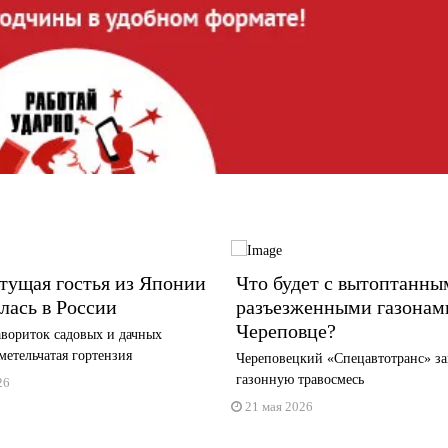
тущая гостья из Японии
Что будет с вытоптанны
лась в России
разъезженными газонам
Череповце?
вориток садовых и дачных
 метельчатая гортензия
Череповецкий «Спецавтотранс» з
газонную травосмесь
26
21 мая 2026