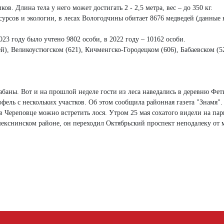
. Длина тела у него может достигать 2 - 2,5 метра, вес – до 350 кг.
рсов и экологии, в лесах Вологодчины обитает 8676 медведей (данные 
23 году было учтено 9802 особи, в 2022 году – 10162 особи.
й), Великоустюгском (621), Кичменгско-Городецком (606), Бабаевском (5
баны. Вот и на прошлой неделе гости из леса наведались в деревню Фе
ель с нескольких участков. Об этом сообщила районная газета "Знамя".
в Череповце можно встретить лося. Утром 25 мая сохатого видели на пар
шекснинском районе, он переходил Октябрьский проспект неподалеку от 