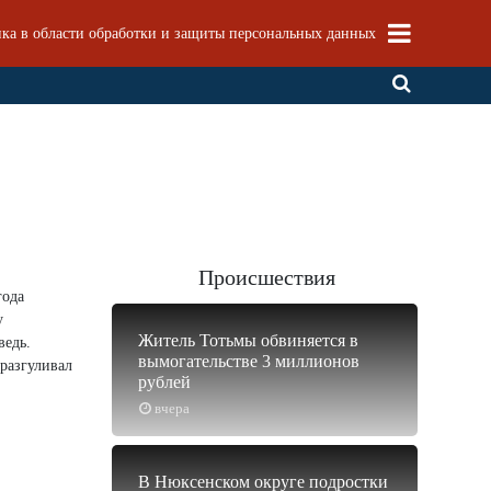
ка в области обработки и защиты персональных данных
Происшествия
года
у
Житель Тотьмы обвиняется в
ведь.
вымогательстве 3 миллионов
 разгуливал
рублей
вчера
В Нюксенском округе подростки