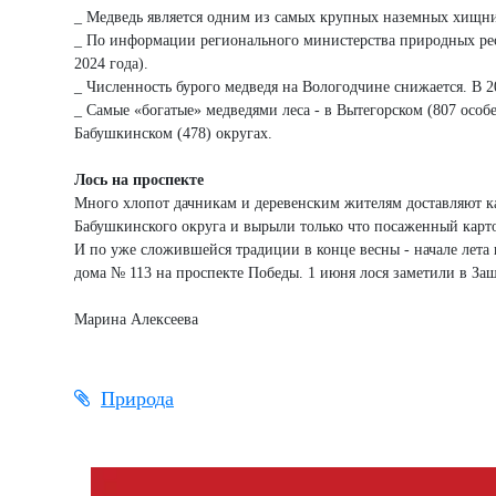
_ Медведь является одним из самых крупных наземных хищников
_ По информации регионального министерства природных ресу
2024 года).
_ Численность бурого медведя на Вологодчине снижается. В 20
_ Самые «богатые» медведями леса - в Вытегорском (807 особе
Бабушкинском (478) округах.
Лось на проспекте
Много хлопот дачникам и деревенским жителям доставляют ка
Бабушкинского округа и вырыли только что посаженный картоф
И по уже сложившейся традиции в конце весны - начале лета 
дома № 113 на проспекте Победы. 1 июня лося заметили в За
Марина Алексеева
Природа