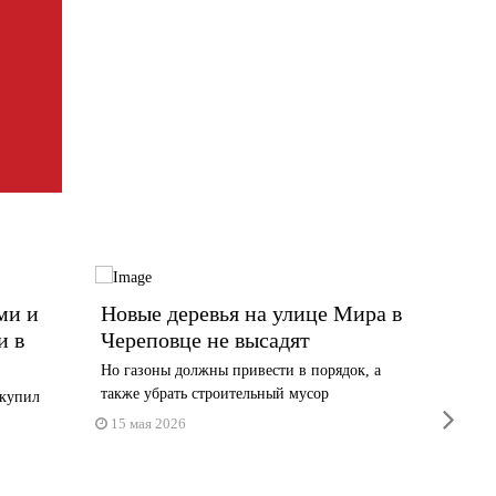
ми и
Новые деревья на улице Мира в
Медун
и в
Череповце не высадят
майск
Но газоны должны привести в порядок, а
Весенни
также убрать строительный мусор
разнотра
акупил
next
15 мая 2026
10 мая 