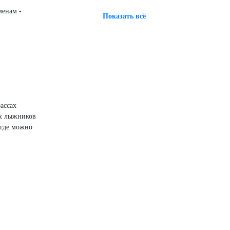
менам -
Показать всё
ассах
ых лыжников
 где можно