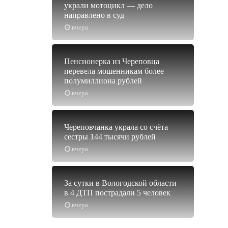
украли мотоцикл — дело
направлено в суд
вчера
Пенсионерка из Череповца
перевела мошенникам более
полумиллиона рублей
вчера
Череповчанка украла со счёта
сестры 144 тысячи рублей
вчера
За сутки в Вологодской области
в 4 ДТП пострадали 5 человек
вчера