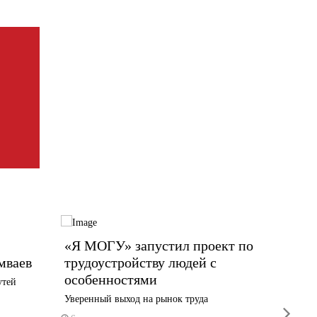
«Я МОГУ» запустил проект по
Сегод
мваев
трудоустройству людей с
систе
особенностями
площа
утей
Уверенный выход на рынок труда
Сирены з
next
Индустр