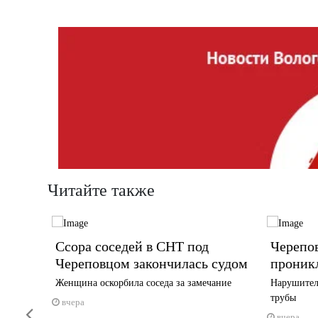
Читайте также
Ссора соседей в СНТ под
Черепо
усте
Череповцом закончилась судом
проник
Женщина оскорбила соседа за замечание
Нарушител
у
трубы
вчера
Previous
вчера