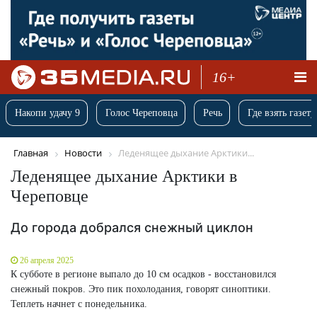
16+
Накопи удачу 9
Голос Череповца
Речь
Где взять газету
Главная
Новости
Леденящее дыхание Арктики...
Леденящее дыхание Арктики в
Череповце
До города добрался снежный циклон
26 апреля 2025
К субботе в регионе выпало до 10 см осадков - восстановился
снежный покров. Это пик похолодания, говорят синоптики.
Теплеть начнет с понедельника.