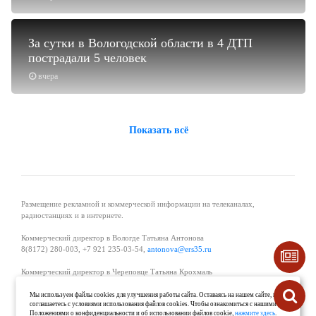
За сутки в Вологодской области в 4 ДТП
пострадали 5 человек
вчера
Показать всё
Размещение рекламной и коммерческой информации на телеканалах,
радиостанциях и в интернете.
Коммерческий директор в Вологде Татьяна Антонова
8(8172) 280-003, +7 921 235-03-54,
antonova@ers35.ru
Коммерческий директор в Череповце Татьяна Крохмаль
8(8202) 57-11-11, +7 921 121-59-44,
tvkrohmal@35media.ru
Мы используем файлы cookies для улучшения работы сайта. Оставаясь на нашем сайте, вы
соглашаетесь с условиями использования файлов cookies. Чтобы ознакомиться с нашими
Начальник отдела рекламы в Великом Устюге Екатерина Вьюжанина 8(81738)
Положениями о конфиденциальности и об использовании файлов cookie,
нажмите здесь
.