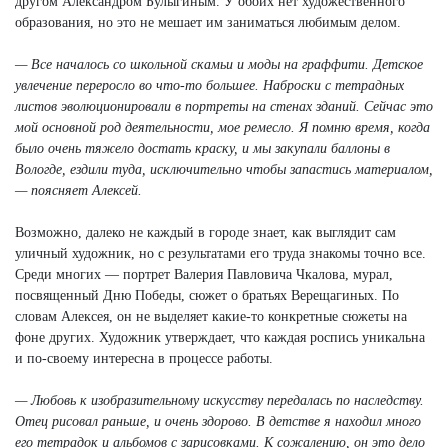
другом Александром Булыгиным. У обоих нет художественного
образования, но это не мешает им заниматься любимым делом.
— Все началось со школьной скамьи и моды на граффити. Детское
увлечение переросло во что-то большее. Наброски с тетрадных
листов эволюционировали в портреты на стенах зданий. Сейчас это
мой основной род деятельности, мое ремесло. Я помню время, когда
было очень тяжело достать краску, и мы закупали баллоны в
Вологде, ездили туда, исключительно чтобы запастись материалом,
— поясняет Алексей.
Возможно, далеко не каждый в городе знает, как выглядит сам
уличный художник, но с результатами его труда знакомы точно все.
Среди многих — портрет Валерия Павловича Чкалова, мурал,
посвященный Дню Победы, сюжет о братьях Верещагиных. По
словам Алексея, он не выделяет какие-то конкретные сюжеты на
фоне других. Художник утверждает, что каждая роспись уникальна
и по-своему интересна в процессе работы.
— Любовь к изобразительному искусству передалась по наследству.
Отец рисовал раньше, и очень здорово. В детстве я находил много
его тетрадок и альбомов с зарисовками. К сожалению, он это дело