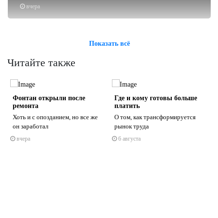
вчера
Показать всё
Читайте также
о
Фонтан открыли после
Где и кому готовы больше
ремонта
платить
Хоть и с опозданием, но все же
О том, как трансформируется
он заработал
рынок труда
вчера
6 августа
s
ne