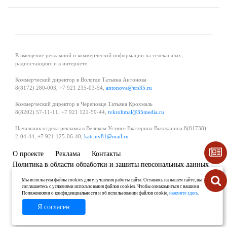
Размещение рекламной и коммерческой информации на телеканалах,
радиостанциях и в интернете.
Коммерческий директор в Вологде Татьяна Антонова
8(8172) 280-003, +7 921 235-03-54,
antonova@ers35.ru
Коммерческий директор в Череповце Татьяна Крохмаль
8(8202) 57-11-11, +7 921 121-59-44,
tvkrohmal@35media.ru
Начальник отдела рекламы в Великом Устюге Екатерина Вьюжанина 8(81738)
2-04-44, +7 921 125-06-40,
katrinv81@mail.ru
О проекте
Реклама
Контакты
Политика в области обработки и защиты персональных данных
Мы используем файлы cookies для улучшения работы сайта. Оставаясь на нашем сайте, вы
соглашаетесь с условиями использования файлов cookies. Чтобы ознакомиться с нашими
Положениями о конфиденциальности и об использовании файлов cookie,
нажмите здесь
.
Я согласен