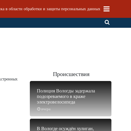
ка в области обработки и защиты персональных данных
Происшествия
экстренных
Полиция Вологды задержала
подозреваемого в краже
электровелосипеда
вчера
В Вологде осуждён хулиган,