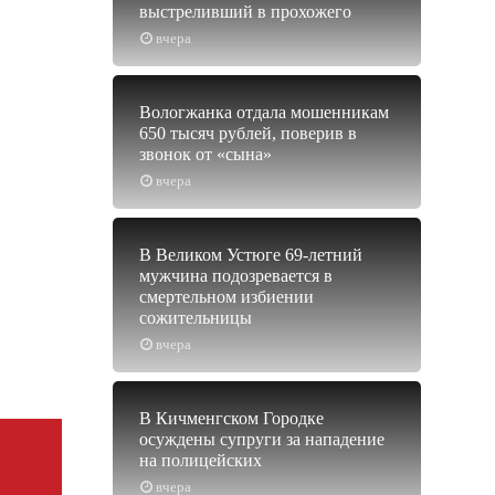
выстреливший в прохожего
вчера
Вологжанка отдала мошенникам
650 тысяч рублей, поверив в
звонок от «сына»
вчера
В Великом Устюге 69-летний
мужчина подозревается в
смертельном избиении
сожительницы
вчера
В Кичменгском Городке
осуждены супруги за нападение
на полицейских
вчера