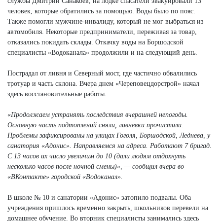
службы Дмитрий Санакоев, на лодке спасатели эвакуировали 13
человек, которые обратились за помощью. Воды было по пояс.
Также помогли мужчине-инвалиду, который не мог выбраться из
автомобиля. Некоторые предприниматели, переживая за товар,
отказались покидать склады. Откачку воды на Боршодской
специалисты «Водоканала» продолжили и на следующий день.
Пострадал от ливня и Северный мост, где частично обвалились
тротуар и часть склона. Вчера днем «Череповецдорстрой» начал
здесь восстановительные работы.
«Продолжаем устранять последствия вчерашней непогоды.
Основную часть подтоплений сняли, ливневки прочистили.
Проблемы зафиксированы на улицах Гоголя, Боршодской, Леднева, у
санатория «Адонис». Направляемся на адреса. Работают 7 бригад.
С 13 часов их число увеличим до 10 (дали людям отдохнуть
несколько часов после ночной смены)», — сообщил вчера во
«ВКонтакте» городской «Водоканал».
В школе № 10 и санатории «Адонис» затопило подвалы. Оба
учреждения пришлось временно закрыть, школьников перевели на
домашнее обучение. Во вторник специалисты занимались здесь