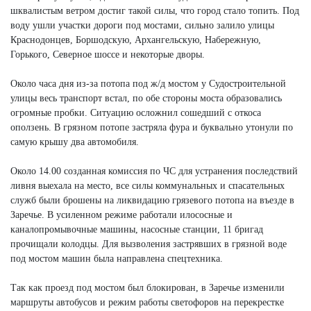
шквалистым ветром достиг такой силы, что город стало топить. Под
воду ушли участки дороги под мостами, сильно залило улицы
Краснодонцев, Боршодскую, Архангельскую, Набережную,
Горького, Северное шоссе и некоторые дворы.
Около часа дня из-за потопа под ж/д мостом у Судостроительной
улицы весь транспорт встал, по обе стороны моста образовались
огромные пробки. Ситуацию осложнил сошедший с откоса
оползень. В грязном потопе застряла фура и буквально утонули по
самую крышу два автомобиля.
Около 14.00 созданная комиссия по ЧС для устранения последствий
ливня выехала на место, все силы коммунальных и спасательных
служб были брошены на ликвидацию грязевого потопа на въезде в
Заречье. В усиленном режиме работали илососные и
каналопромывочные машины, насосные станции, 11 бригад
прочищали колодцы. Для вызволения застрявших в грязной воде
под мостом машин была направлена спецтехника.
Так как проезд под мостом был блокирован, в Заречье изменили
маршруты автобусов и режим работы светофоров на перекрестке