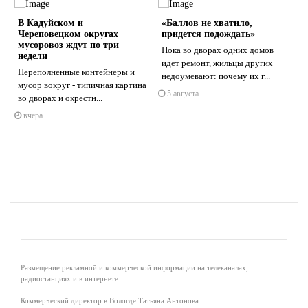
В Кадуйском и
«Баллов не хватило,
Череповецком округах
придется подождать»
мусоровоз ждут по три
Пока во дворах одних домов
недели
идет ремонт, жильцы других
Переполненные контейнеры и
недоумевают: почему их г...
s
ne
мусор вокруг - типичная картина
5 августа
во дворах и окрестн...
вчера
Размещение рекламной и коммерческой информации на телеканалах,
радиостанциях и в интернете.
Коммерческий директор в Вологде Татьяна Антонова