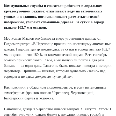
Next
Коммунальные службы и спасатели работают в авральном
круглосуточном режиме: откачивают воду на затопленных
улицах и в зданиях, восстанавливают размытые стихией
набережные, убирают сломанные деревья. За сутки в городе
выпало 102,7 мм осадков.
Мэр Роман Маслов опубликовал вчера уточненные данные от
Гидрометцентра: «В Череповце прошли по-настоящему аномальные
дожди. Гидрометцентр подтвердил: за сутки в городе выпало 102,7
мм осадков — это 180 % от климатической нормы. Весь сентябрь
обычно приносит около 57 мм, а мы получили почти в два раза
больше — за один день. Такого не было, похоже, никогда в истории
Череповца. Причина — циклон, который буквально «завис» над
городом и не давал дождевым тучам уйти».
Как пояснили в областном гидрометцентре, в зону интенсивных
атмосферных фронтов попали Череповец, Череповецкий,
Белозерский округа и Устюжна.
Напомним, дождь в Череповце начался вечером 31 августа. Утром 1
сентября чуть утих, однако ближе к полудню ливень с грозой и