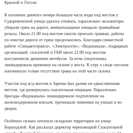
Красной и Гоголя.
К половине девятого вечера большую часть воды под мостом у
Судоремонтной улицы удалось откачать, параллельно экскаваторы
убирали грязь на дороге, коммунальщики очищали трамвайные
рельсы. Около 21.00 под мостом смогли проехать трамваи, работы
по очистке дороги от грязи продолжились. Благодаря совместной
работе «Спецавтотранса», «Электросети», «Водоканала», подрядных
организаций, спасателей и ГАИ около 22.00 под мостом
восстановили движение автобусов. За ночь спецтехника
ликвидировала промоину на склоне у моста. К утру о сходе оползня
напоминало только отсутствие травы на этой части склона.
Участок под ж/д мостом в Заречье был далеко не единственным
местом, где развернулась спасательная операция. Параллельно
бригады «Водоканала» ликвидировали подтопление на
железнодорожном вокзале, прочищали ливневки на улицах и во
дворах.
Особенно сильно затопило складские территории на улице
Боршодской. Как рассказал директор череповецкой Спасательной