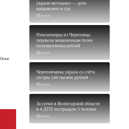
украли мотоцикл — дело
направлено в суд
вчера
Пенсионерка из Череповца
перевела мошенникам более
полумиллиона рублей
вчера
 Юные
Череповчанка украла со счёта
сестры 144 тысячи рублей
вчера
За сутки в Вологодской области
в 4 ДТП пострадали 5 человек
вчера