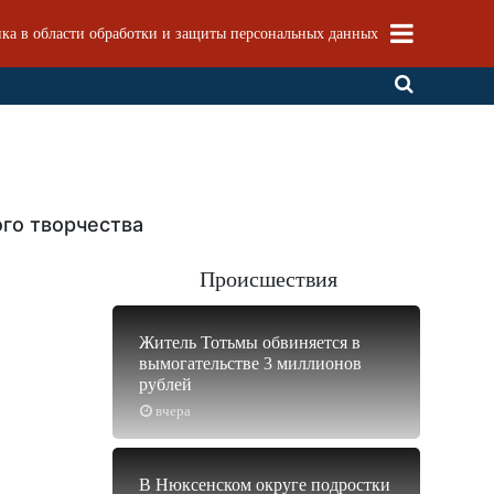
ка в области обработки и защиты персональных данных
ого творчества
Происшествия
Житель Тотьмы обвиняется в
вымогательстве 3 миллионов
рублей
вчера
В Нюксенском округе подростки