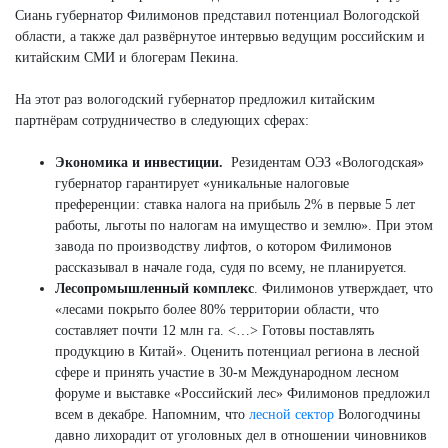
Сиань губернатор Филимонов представил потенциал Вологодской
области, а также дал развёрнутое интервью ведущим российским и
китайским СМИ и блогерам Пекина.
На этот раз вологодский губернатор предложил китайским
партнёрам сотрудничество в следующих сферах:
Экономика и инвестиции.
Резидентам ОЭЗ «Вологодская»
губернатор гарантирует «уникальные налоговые
преференции: ставка налога на прибыль 2% в первые 5 лет
работы, льготы по налогам на имущество и землю». При этом
завода по производству лифтов, о котором Филимонов
рассказывал в начале года, судя по всему, не планируется.
Лесопромышленный комплекс
. Филимонов утверждает, что
«лесами покрыто более 80% территории области, что
составляет почти 12 млн га. <…> Готовы поставлять
продукцию в Китай». Оценить потенциал региона в лесной
сфере и принять участие в 30-м Международном лесном
форуме и выставке «Российский лес» Филимонов предложил
всем в декабре. Напомним, что
лесной сектор
Вологодчины
давно лихорадит от уголовных дел в отношении чиновников