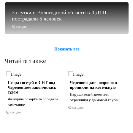
За сутки в Вологодской области в 4 ДТП
пострадали 5 человек
сегодня
Показать всё
Читайте также
Ссора соседей в СНТ под
Череповецкие подростки
Череповцом закончилась
проникли на котельную
судом
Нарушителей заметили
Женщина оскорбила соседа за
охранники у дымовой трубы
замечание
сегодня
я
s
ne
сегодня