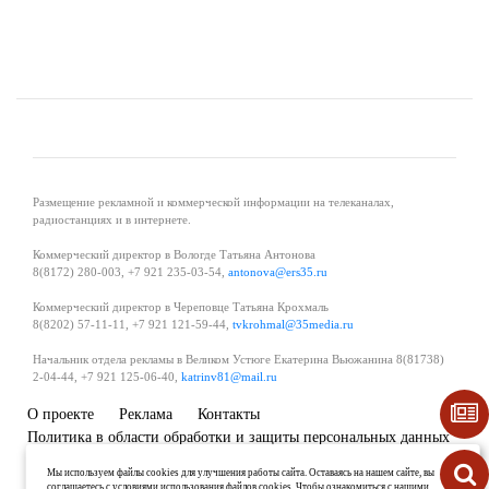
Размещение рекламной и коммерческой информации на телеканалах,
радиостанциях и в интернете.
Коммерческий директор в Вологде Татьяна Антонова
8(8172) 280-003, +7 921 235-03-54,
antonova@ers35.ru
Коммерческий директор в Череповце Татьяна Крохмаль
8(8202) 57-11-11, +7 921 121-59-44,
tvkrohmal@35media.ru
Начальник отдела рекламы в Великом Устюге Екатерина Вьюжанина 8(81738)
2-04-44, +7 921 125-06-40,
katrinv81@mail.ru
О проекте
Реклама
Контакты
Политика в области обработки и защиты персональных данных
Мы используем файлы cookies для улучшения работы сайта. Оставаясь на нашем сайте, вы
соглашаетесь с условиями использования файлов cookies. Чтобы ознакомиться с нашими