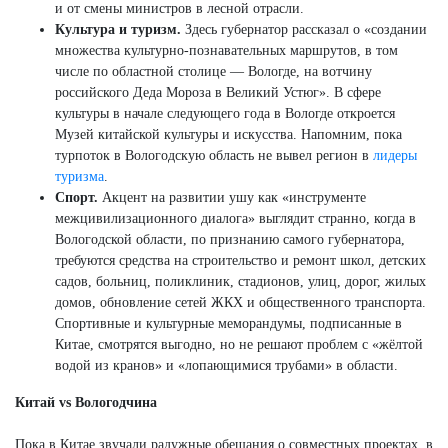
и от смены министров в лесной отрасли.
Культура и туризм.
Здесь губернатор рассказал о «создании
множества культурно-познавательных маршрутов, в том
числе по областной столице — Вологде, на вотчину
российского Деда Мороза в Великий Устюг». В сфере
культуры в начале следующего года в Вологде откроется
Музей китайской культуры и искусства. Напомним, пока
турпоток в Вологодскую область не вывел регион в
лидеры
туризма
.
Спорт.
Акцент на развитии ушу как «инструменте
межцивилизационного диалога» выглядит странно, когда в
Вологодской области, по признанию самого губернатора,
требуются средства на строительство и ремонт школ, детских
садов, больниц, поликлиник, стадионов, улиц, дорог, жилых
домов, обновление сетей ЖКХ и общественного транспорта.
Спортивные и культурные меморандумы, подписанные в
Китае, смотрятся выгодно, но не решают проблем с «жёлтой
водой из кранов» и «лопающимися трубами» в области.
Китай vs Вологодчина
Пока в Китае звучали радужные обещания о совместных проектах, в