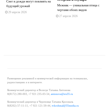
Снег и дожди могут повлиять на
Межняк — уникальная птица с
будущий урожай
чертами обоих видов
29 апреля 2026
s
ne
27 апреля 2026
Размещение рекламной и коммерческой информации на телеканалах,
радиостанциях и в интернете.
Коммерческий директор в Вологде Татьяна Антонова
8(8172) 280-003, +7 921 235-03-54,
antonova@ers35.ru
Коммерческий директор в Череповце Татьяна Крохмаль
8(8202) 57-11-11, +7 921 121-59-44,
tvkrohmal@35media.ru