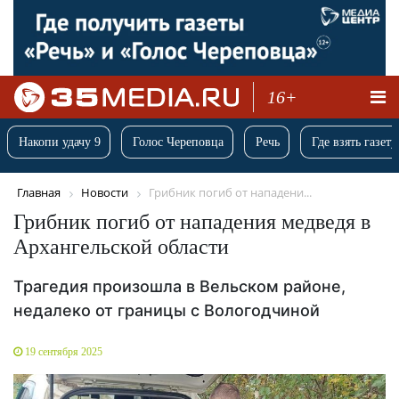
16+
Накопи удачу 9
Голос Череповца
Речь
Где взять газету
Главная
Новости
Грибник погиб от нападени...
Грибник погиб от нападения медведя в
Архангельской области
Трагедия произошла в Вельском районе,
недалеко от границы с Вологодчиной
19 сентября 2025