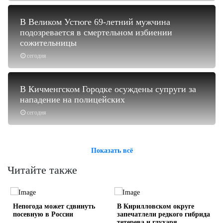
В Великом Устюге 69-летний мужчина
подозревается в смертельном избиении
сожительницы
сегодня
В Кичменгском Городке осуждены супруги за
нападение на полицейских
сегодня
Показать всё
Читайте также
Непогода может сдвинуть
В Кирилловском округе
посевную в России
запечатлели редкого гибрида
тетерева и глухаря