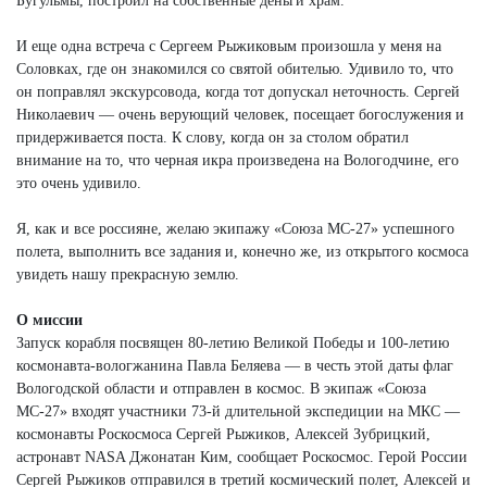
Бугульмы, построил на собственные деньги храм.
И еще одна встреча с Сергеем Рыжиковым произошла у меня на
Соловках, где он знакомился со святой обителью. Удивило то, что
он поправлял экскурсовода, когда тот допускал неточность. Сергей
Николаевич — очень верующий человек, посещает богослужения и
придерживается поста. К слову, когда он за столом обратил
внимание на то, что черная икра произведена на Вологодчине, его
это очень удивило.
Я, как и все россияне, желаю экипажу «Союза МС-27» успешного
полета, выполнить все задания и, конечно же, из открытого космоса
увидеть нашу прекрасную землю.
О миссии
Запуск корабля посвящен 80-летию Великой Победы и 100-летию
космонавта-вологжанина Павла Беляева — в честь этой даты флаг
Вологодской области и отправлен в космос. В экипаж «Союза
МС-27» входят участники 73-й длительной экспедиции на МКС —
космонавты Роскосмоса Сергей Рыжиков, Алексей Зубрицкий,
астронавт NASA Джонатан Ким, сообщает Роскосмос. Герой России
Сергей Рыжиков отправился в третий космический полет, Алексей и