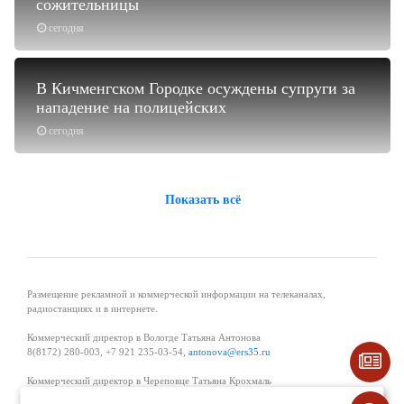
сожительницы
сегодня
В Кичменгском Городке осуждены супруги за
нападение на полицейских
сегодня
Показать всё
Размещение рекламной и коммерческой информации на телеканалах,
радиостанциях и в интернете.
Коммерческий директор в Вологде Татьяна Антонова
8(8172) 280-003, +7 921 235-03-54,
antonova@ers35.ru
Коммерческий директор в Череповце Татьяна Крохмаль
8(8202) 57-11-11, +7 921 121-59-44,
tvkrohmal@35media.ru