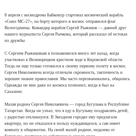
Next
8 апреля с космодрома Байконур стартовал космический корабль
«Союз МС-27», на борту которого в космос отправился флаг
Вологодчины. Командир корабля Сергей Рыжиков — давний друг
нашего журналиста Сергея Рычкова, который рассказал об истоках
их дружбы.
С Сергеем Рыжиковым я познакомился много лет назад, когда
участвовал в Великорецком крестном ходе в Кировской области.
Тогда он еще только готовился к своему первому полету в космос.
Сергея Николаевича всегда отличали скромность, тактичность и
хорошее знание православия. Мы часто перезванивались, общались.
Однажды он мне даже из космоса позвонил, когда я был на
Сахалине.
Малая родина Сергея Николаевича — город Бугульма в Республике
Татарстан. Когда он узнал, что я еду в Бугульму поздравлять детей,
с радостью откликнулся. В Звездном городке ему предлагали
квартиру, но он отказался в пользу нуждающихся, а сам имеет
комнату в общежитии. На своей малой родине, недалеко от