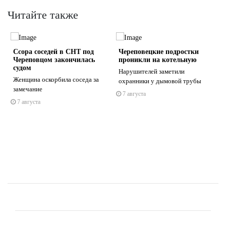
Читайте также
Ссора соседей в СНТ под
Череповецкие подростки
Череповцом закончилась
проникли на котельную
судом
Нарушителей заметили
и
Женщина оскорбила соседа за
охранники у дымовой трубы
замечание
7 августа
s
ne
7 августа