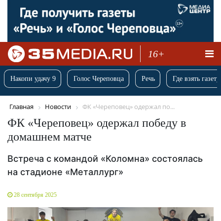
16+
Накопи удачу 9
Голос Череповца
Речь
Где взять газету
Главная
Новости
ФК «Череповец» одержал по...
ФК «Череповец» одержал победу в
домашнем матче
Встреча с командой «Коломна» состоялась
на стадионе «Металлург»
28 сентября 2025