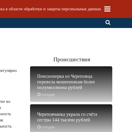
ка в области обработки и защиты персональных данных
Происшествия
регулярно
Пенсионерка из Череповца
перевела мошенникам более
полумиллиона рублей
сегодня
тие во
а
жность
Череповчанка украла со счёта
сестры 144 тысячи рублей
ак
ьность
сегодня