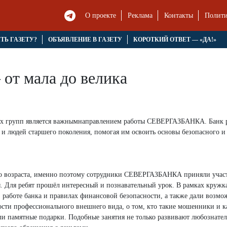
О проекте
Реклама
Контакты
Полити
ЯТЬ ГАЗЕТУ?
ОБЪЯВЛЕНИЕ В ГАЗЕТУ
КОРОТКИЙ ОТВЕТ — «ДА!»
от мала до велика
ых групп является важнымнаправлением работы СЕВЕРГАЗБАНКА. Банк 
 и людей старшего поколения, помогая им освоить основы безопасного и
го возраста, именно поэтому сотрудники СЕВЕРГАЗБАНКА приняли учас
ы. Для ребят прошёл интересный и познавательный урок. В рамках кружк
 работе банка и правилах финансовой безопасности, а также дали возмо
сти профессионального внешнего вида, о том, кто такие мошенники и к
или памятные подарки. Подобные занятия не только развивают любознател