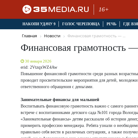
16+
НАКОПИ УДАЧУ 9
ГОЛОС ЧЕРЕПОВЦА
РЕЧЬ
ГДЕ ВЗ
Главная
Новости
Финансовая грамотность — ...
Финансовая грамотность — 
30 января 2026
erid: 2VtzqxWZ4Aw
Повышение финансовой грамотности среди разных возрастн
проводит просветительские мероприятия для детей, молодежи
ответственного обращения с деньгами.
Занимательные финансы для малышей
Воспитывать финансовую грамотность важно с самого ранне
встрече с воспитанниками детского сада №101 города Вологд
«Занимательные финансы» детям рассказали об истории денег,
примерить профессию менеджера. Ребята узнали о необходимо
правильно себя вести в различных ситуациях, а также получ