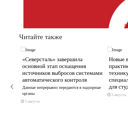
Читайте также
т
«Северсталь» завершила
Новые 
ь»
основной этап оснащения
практик
источников выбросов системами
техник
КА
автоматического контроля
специа
Previous
для сту
Данные непрерывно передаются в надзорные
органы
3 августа
5 августа