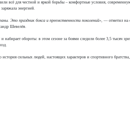
чили всё для честной и яркой борьбы – комфортные условия, современн
 заряжала энергией.
раны. Это праздник бокса и преемственности поколений»
, — отметил на 
сандр Шевелёв.
и набирает обороты: в этом сезоне за боями следили более 3,5 тысяч зри
озд.
о история сильных людей, настоящих характеров и спортивного братства,