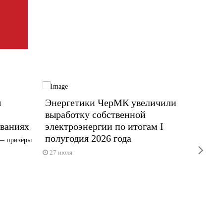
ы
Энергетики ЧерМК увеличили
Хокке
выработку собственной
прист
ваниях
электроэнергии по итогам I
новом
полугодия 2026 года
— призёры
План пр
next
сборы и
27 июля
23 июл