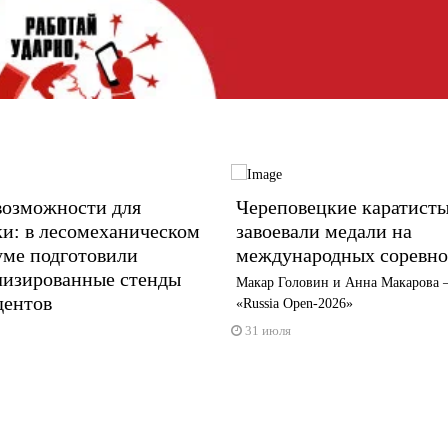
возможности для
Череповецкие каратист
и: в лесомеханическом
завоевали медали на
уме подготовили
международных соревно
лизированные стенды
Макар Головин и Анна Макарова 
дентов
«Russia Open-2026»
31 июля