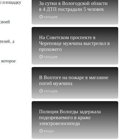
ую площадку
За сутки в Вологодской области
в 4 ДТП пострадали 5 человек
сегодня
своей
На Советском проспекте в
телей, а
Череповце мужчина выстрелил в
прохожего
сегодня
 которое
В Вохтоге на пожаре в магазине
погиб мужчина
сегодня
Полиция Вологды задержала
подозреваемого в краже
электровелосипеда
вчера