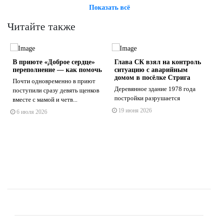
Показать всё
Читайте также
В приюте «Доброе сердце»
Глава СК взял на контроль
переполнение — как помочь
ситуацию с аварийным
домом в посёлке Стрига
Почти одновременно в приют
Деревянное здание 1978 года
поступили сразу девять щенков
постройки разрушается
вместе с мамой и четв...
s
ne
19 июня 2026
6 июля 2026