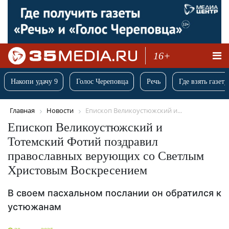
16+
Накопи удачу 9
Голос Череповца
Речь
Где взять газету
Главная
Новости
Епископ Великоустюжский и...
Епископ Великоустюжский и
Тотемский Фотий поздравил
православных верующих со Светлым
Христовым Воскресением
В своем пасхальном послании он обратился к
устюжанам