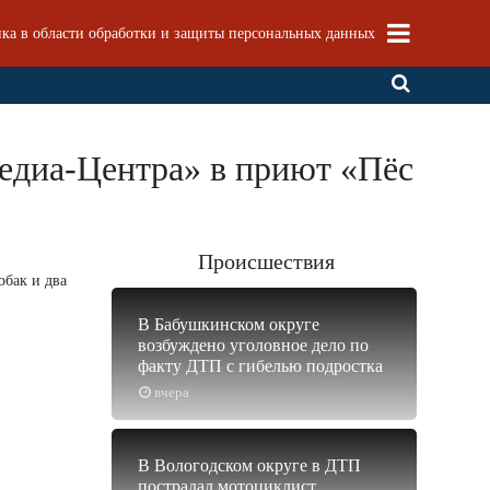
ка в области обработки и защиты персональных данных
едиа-Центра» в приют «Пёс
Происшествия
обак и два
В Бабушкинском округе
возбуждено уголовное дело по
факту ДТП с гибелью подростка
вчера
В Вологодском округе в ДТП
пострадал мотоциклист