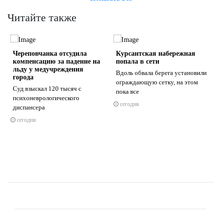
Читайте также
Череповчанка отсудила
Курсантская набережная
компенсацию за падение на
попала в сети
льду у медучреждения
Вдоль обвала берега установили
города
ограждающую сетку, на этом
Суд взыскал 120 тысяч с
пока все
s
ne
психоневрологического
сегодня
диспансера
сегодня