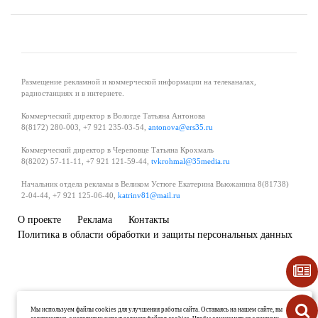
Размещение рекламной и коммерческой информации на телеканалах,
радиостанциях и в интернете.
Коммерческий директор в Вологде Татьяна Антонова
8(8172) 280-003, +7 921 235-03-54,
antonova@ers35.ru
Коммерческий директор в Череповце Татьяна Крохмаль
8(8202) 57-11-11, +7 921 121-59-44,
tvkrohmal@35media.ru
Начальник отдела рекламы в Великом Устюге Екатерина Вьюжанина 8(81738)
2-04-44, +7 921 125-06-40,
katrinv81@mail.ru
О проекте
Реклама
Контакты
Политика в области обработки и защиты персональных данных
Мы используем файлы cookies для улучшения работы сайта. Оставаясь на нашем сайте, вы