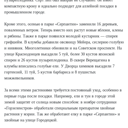
пузыреплодника. Сорт лип был выбран не случайно: он имеет
компактную крону и идеально подходит для аллейной посадки в
промышленном городе.
Кроме этого, осенью в парке «Серпантин» заменили 16 деревьев,
поваленных ветром. Теперь вместо них растут новые яблони, клены
и рябины. Также в парке появился молодой кустарник — спирея
грефшейм. В клумбы добавили овсяницу Мейера, сеслерию голубую
и нивяник. Многолетники обновили и на Советском проспекте. На
улице Краснодонцев высадили 5 туй, более 30 кустов японской
спиреи и 26 кустов пузыреплодника. В сквере Верещагина в
клумбы вписались голубые ели. У Дворца химиков высадили 7
гортензий, 11 туй, 5 кустов барбариса и 8 пушистых
можжевельников.
За всеми этими растениями требуется постоянный уход, особенно в
первые годы после посадки. Например, ели и туи в городе этой
зимой защитят от солнца новым способом: в ноябре сотрудники
«Горзеленстроя» обработали специальным препаратом хвойные
растения у мэрии. Так же обработают елку в парке «Серпантин» и
хвойные на улице Городецкой.