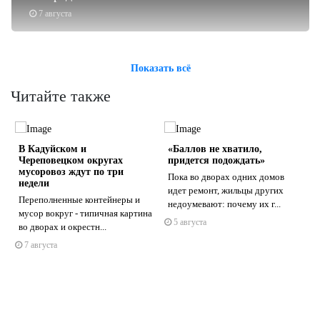
7 августа
Показать всё
Читайте также
В Кадуйском и
«Баллов не хватило,
Череповецком округах
придется подождать»
мусоровоз ждут по три
а
Пока во дворах одних домов
недели
идет ремонт, жильцы других
Переполненные контейнеры и
недоумевают: почему их г...
s
ne
мусор вокруг - типичная картина
5 августа
во дворах и окрестн...
7 августа