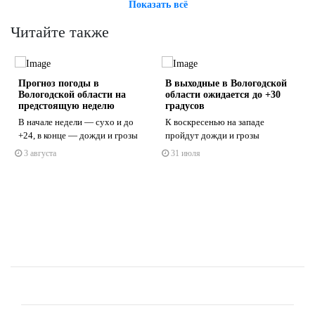
Показать всё
Читайте также
Прогноз погоды в
В выходные в Вологодской
Вологодской области на
области ожидается до +30
предстоящую неделю
градусов
В начале недели — сухо и до
К воскресенью на западе
+24, в конце — дожди и грозы
пройдут дожди и грозы
s
ne
3 августа
31 июля