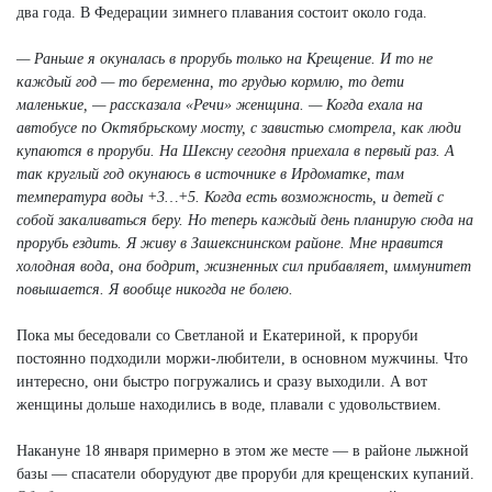
два года. В Федерации зимнего плавания состоит около года.
— Раньше я окуналась в прорубь только на Крещение. И то не
каждый год — то беременна, то грудью кормлю, то дети
маленькие, — рассказала «Речи» женщина. — Когда ехала на
автобусе по Октябрьскому мосту, с завистью смотрела, как люди
купаются в проруби. На Шексну сегодня приехала в первый раз. А
так круглый год окунаюсь в источнике в Ирдоматке, там
температура воды +3…+5. Когда есть возможность, и детей с
собой закаливаться беру. Но теперь каждый день планирую сюда на
прорубь ездить. Я живу в Зашекснинском районе. Мне нравится
холодная вода, она бодрит, жизненных сил прибавляет, иммунитет
повышается. Я вообще никогда не болею.
Пока мы беседовали со Светланой и Екатериной, к проруби
постоянно подходили моржи-любители, в основном мужчины. Что
интересно, они быстро погружались и сразу выходили. А вот
женщины дольше находились в воде, плавали с удовольствием.
Накануне 18 января примерно в этом же месте — в районе лыжной
базы — спасатели оборудуют две проруби для крещенских купаний.