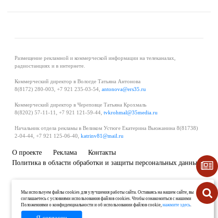
Размещение рекламной и коммерческой информации на телеканалах,
радиостанциях и в интернете.
Коммерческий директор в Вологде Татьяна Антонова
8(8172) 280-003, +7 921 235-03-54,
antonova@ers35.ru
Коммерческий директор в Череповце Татьяна Крохмаль
8(8202) 57-11-11, +7 921 121-59-44,
tvkrohmal@35media.ru
Начальник отдела рекламы в Великом Устюге Екатерина Вьюжанина 8(81738)
2-04-44, +7 921 125-06-40,
katrinv81@mail.ru
О проекте
Реклама
Контакты
Политика в области обработки и защиты персональных данных
Мы используем файлы cookies для улучшения работы сайта. Оставаясь на нашем сайте, вы
соглашаетесь с условиями использования файлов cookies. Чтобы ознакомиться с нашими
Положениями о конфиденциальности и об использовании файлов cookie,
нажмите здесь
.