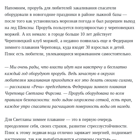
Напомним, прорубь для любителей закаливания спасатели
оборудовали в новогодние праздники в районе лыжной базы —
после того как установилась морозная погода и был разрешен выход
на лед Шексны. Прорубь пользуется популярностью у череповецких
моржей. А их немало: в городе больше 10 лет действует
Череповецкий клуб моржей, а недавно появилась еще и Федерация
зимнего плавания Череповца, куда входят 30 взрослых и детей.
Плюс есть любители, увлекающиеся моржеванием самостоятельно.
— Мы очень рады, что власти идут нам навстречу и бесплатно
каждый год оборудуют прорубь. Ведь зачастую в округах
любителям закаливания приходится все это делать своими силами,
— рассказала «Речи» председатель Федерации зимнего плавания
Череповца Светлана Фирсова. —
Прорубь оборудована по всем
правилам безопасности: подо льдом огорожена сеткой, есть трап,
каждое утро спасатели расчищают поверхность воды от наледи.
Для Светланы зимнее плавание — это в первую очередь
преодоление себя, своих страхов, развитие стрессоустойчивости.
Плюс к этому ледяная вода отлично заряжает энергией, поднимает
настроение, так как вырабатываются «гормоны счастья» —