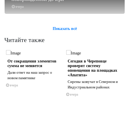
вчера
Показать всё
Читайте также
От сокращения элементов
Сегодня в Череповце
сумма не меняется
проверят систему
оповещения на площадках
Дали ответ на наш запрос о
«Апатита»
новом памятнике
Сирены зазвучат в Северном и
вчера
s
ne
Индустриальном районах
вчера