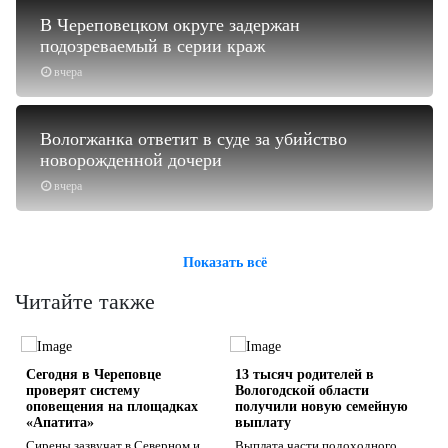
В Череповецком округе задержан
подозреваемый в серии краж
вчера
Вологжанка ответит в суде за убийство
новорожденной дочери
вчера
Показать всё
Читайте также
е
Сегодня в Череповце
13 тысяч родителей в
проверят систему
Вологодской области
оповещения на площадках
получили новую семейную
«Апатита»
выплату
Сирены зазвучат в Северном и
Выплата части подоходного