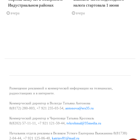
s
ne
Индустриальном районах
налога стартовала 1 июня
вчера
вчера
Размещение рекламной и коммерческой информации на телеканалах,
радиостанциях и в интернете.
Коммерческий директор в Вологде Татьяна Антонова
8(8172) 280-003, +7 921 235-03-54,
antonova@ers35.ru
Коммерческий директор в Череповце Татьяна Крохмаль
8(8202) 57-11-11, +7 921 121-59-44,
tvkrohmal@35media.ru
Начальник отдела рекламы в Великом Устюге Екатерина Вьюжанина 8(81738)
2-04-44, +7 921 125-06-40,
katrinv81@mail.ru