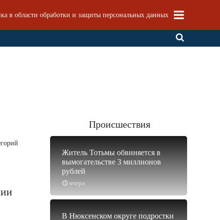
ка в области обработки и защиты персональных данных
Происшествия
егорий
Житель Тотьмы обвиняется в
вымогательстве 3 миллионов
рублей
вчера
нии
В Нюксенском округе подростки