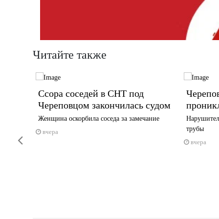
Читайте также
тся на
Ссора соседей в СНТ под
Черепо
Череповцом закончилась судом
проник
 до часу
Женщина оскорбила соседа за замечание
Нарушител
трубы
вчера
Previous
вчера