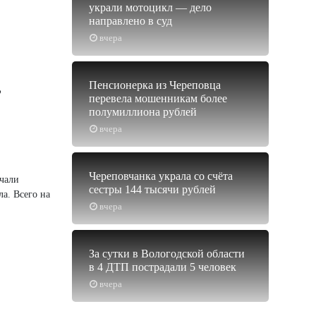
украли мотоцикл — дело
направлено в суд
вчера
,
Пенсионерка из Череповца
перевела мошенникам более
полумиллиона рублей
вчера
Череповчанка украла со счёта
ачали
сестры 144 тысячи рублей
а. Всего на
вчера
За сутки в Вологодской области
в 4 ДТП пострадали 5 человек
вчера