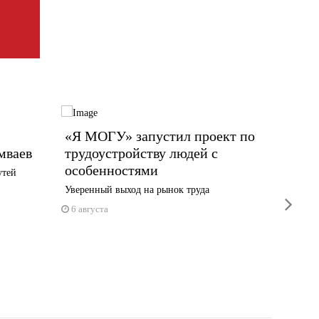
«Я МОГУ» запустил проект по
Дорог
мваев
трудоустройству людей с
Черепов
особенностями
собствен
утей
Уверенный выход на рынок труда
5 авгус
next
6 августа