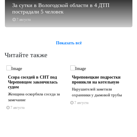
За сутки в Вологодской области в 4 ДТП
пострадали 5 человек
7 августа
Показать всё
Читайте также
Ссора соседей в СНТ под
Череповецкие подростки
Череповцом закончилась
проникли на котельную
судом
Нарушителей заметили
Женщина оскорбила соседа за
охранники у дымовой трубы
замечание
7 августа
s
ne
7 августа