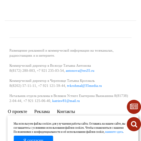
Размещение рекламной и коммерческой информации на телеканалах,
радиостанциях и в интернете.
Коммерческий директор в Вологде Татьяна Антонова
8(8172) 280-003, +7 921 235-03-54,
antonova@ers35.ru
Коммерческий директор в Череповце Татьяна Крохмаль
8(8202) 57-11-11, +7 921 121-59-44,
tvkrohmal@35media.ru
Начальник отдела рекламы в Великом Устюге Екатерина Вьюжанина 8(81738)
2-04-44, +7 921 125-06-40,
katrinv81@mail.ru
О проекте
Реклама
Контакты
Политика в области обработки и защиты персональных данных
Мы используем файлы cookies для улучшения работы сайта. Оставаясь на нашем сайте, вы
соглашаетесь с условиями использования файлов cookies. Чтобы ознакомиться с нашими
Положениями о конфиденциальности и об использовании файлов cookie,
нажмите здесь
.
Я согласен