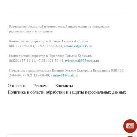
Размещение рекламной и коммерческой информации на телеканалах,
радиостанциях и в интернете.
Коммерческий директор в Вологде Татьяна Антонова
8(8172) 280-003, +7 921 235-03-54,
antonova@ers35.ru
Коммерческий директор в Череповце Татьяна Крохмаль
8(8202) 57-11-11, +7 921 121-59-44,
tvkrohmal@35media.ru
Начальник отдела рекламы в Великом Устюге Екатерина Вьюжанина 8(81738)
2-04-44, +7 921 125-06-40,
katrinv81@mail.ru
О проекте
Реклама
Контакты
Политика в области обработки и защиты персональных данных