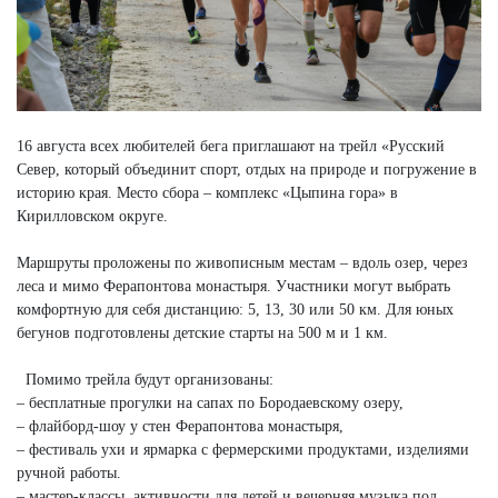
16 августа всех любителей бега приглашают на трейл «Русский
Север, который объединит спорт, отдых на природе и погружение в
историю края. Место сбора – комплекс «Цыпина гора» в
Кирилловском округе.
Маршруты проложены по живописным местам – вдоль озер, через
леса и мимо Ферапонтова монастыря. Участники могут выбрать
комфортную для себя дистанцию: 5, 13, 30 или 50 км. Для юных
бегунов подготовлены детские старты на 500 м и 1 км.
Помимо трейла будут организованы:
– бесплатные прогулки на сапах по Бородаевскому озеру,
– флайборд-шоу у стен Ферапонтова монастыря,
– фестиваль ухи и ярмарка с фермерскими продуктами, изделиями
ручной работы.
– мастер-классы, активности для детей и вечерняя музыка под