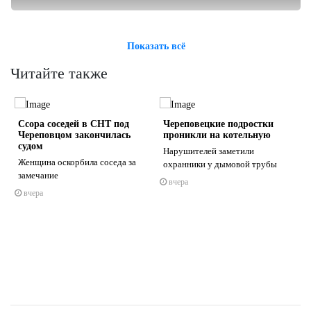
Показать всё
Читайте также
Ссора соседей в СНТ под
Череповецкие подростки
Череповцом закончилась
проникли на котельную
судом
Нарушителей заметили
Женщина оскорбила соседа за
охранники у дымовой трубы
замечание
вчера
s
ne
вчера