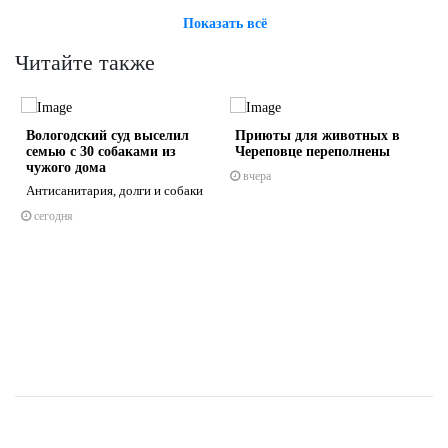
Показать всё
Читайте также
Вологодский суд выселил
Приюты для животных в
семью с 30 собаками из
Череповце переполнены
чужого дома
вчера
Антисанитария, долги и собаки
сегодня
s
ne